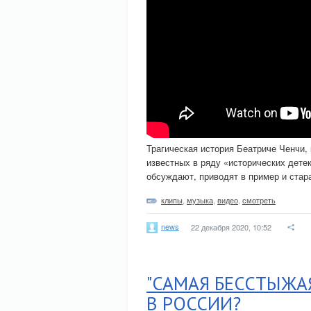
Трагическая история Беатриче Ченчи, 
известных в ряду «исторических детек
обсуждают, приводят в пример и стара
клипы
,
музыка
,
видео
,
смотреть
news
22 декабря 2020, 10:52
"САМАЯ БЕССТЫЖА
В РОССИИ?