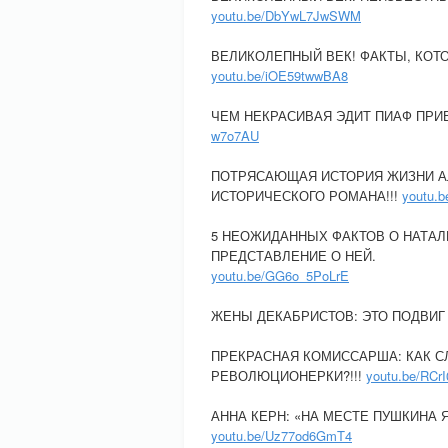
youtu.be/DbYwL7JwSWM
ВЕЛИКОЛЕПНЫЙ ВЕК! ФАКТЫ, КОТ
youtu.be/iOE59twwBA8
ЧЕМ НЕКРАСИВАЯ ЭДИТ ПИАФ ПРИ
w7o7AU
ПОТРЯСАЮЩАЯ ИСТОРИЯ ЖИЗНИ А
ИСТОРИЧЕСКОГО РОМАНА!!!
youtu.
5 НЕОЖИДАННЫХ ФАКТОВ О НАТАЛ
ПРЕДСТАВЛЕНИЕ О НЕЙ.
youtu.be/GG6o_5PoLrE
ЖЕНЫ ДЕКАБРИСТОВ: ЭТО ПОДВИГ
ПРЕКРАСНАЯ КОМИССАРША: КАК 
РЕВОЛЮЦИОНЕРКИ?!!!
youtu.be/RCr
АННА КЕРН: «НА МЕСТЕ ПУШКИНА 
youtu.be/Uz77od6GmT4