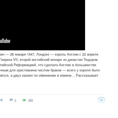
нвич — 28 января 1547, Лондон) — король Англии с 22 апреля
Генриха VII, второй английский монарх из династии Тюдоров.
нглийской Реформацией, что сделало Англию в большинстве
ычным для христианина числом браков — всего у короля было
звёлся, а двух казнил по обвинению в измене… Рассказывает
0
466
0