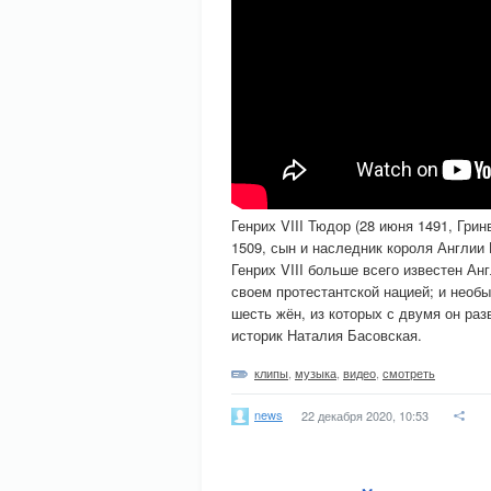
Генрих VIII Тюдор (28 июня 1491, Гри
1509, сын и наследник короля Англии 
Генрих VIII больше всего известен А
своем протестантской нацией; и необ
шесть жён, из которых с двумя он ра
историк Наталия Басовская.
клипы
,
музыка
,
видео
,
смотреть
news
22 декабря 2020, 10:53