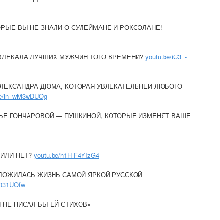
ОРЫЕ ВЫ НЕ ЗНАЛИ О СУЛЕЙМАНЕ И РОКСОЛАНЕ!
ВЛЕКАЛА ЛУЧШИХ МУЖЧИН ТОГО ВРЕМЕНИ?
youtu.be/iC3_-
ЛЕКСАНДРА ДЮМА, КОТОРАЯ УВЛЕКАТЕЛЬНЕЙ ЛЮБОГО
be/in_wM3wDUOg
ЬЕ ГОНЧАРОВОЙ — ПУШКИНОЙ, КОТОРЫЕ ИЗМЕНЯТ ВАШЕ
 ИЛИ НЕТ?
youtu.be/h1H-F4YIzG4
СЛОЖИЛАСЬ ЖИЗНЬ САМОЙ ЯРКОЙ РУССКОЙ
I031UOfw
Я НЕ ПИСАЛ БЫ ЕЙ СТИХОВ»