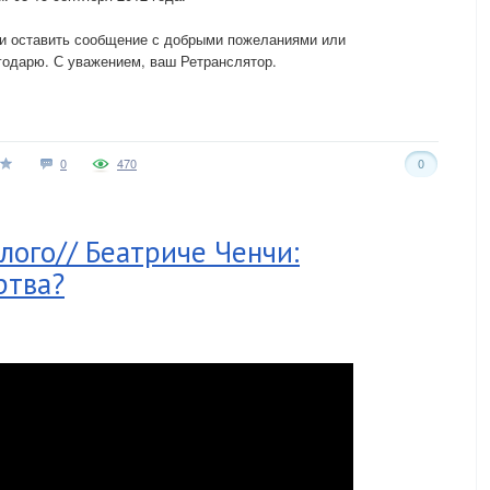
и оставить сообщение с добрыми пожеланиями или
агодарю. С уважением, ваш Ретранслятор.
0
470
0
ого// Беатриче Ченчи:
ртва?