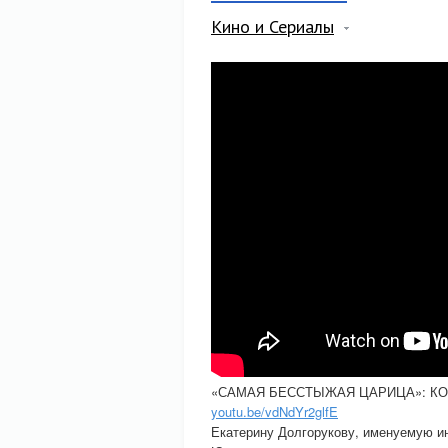
Кино и Сериалы
«САМАЯ БЕССТЫЖАЯ ЦАРИЦА»: КО
youtu.be/vdNdYr2glfE
Екатерину Долгорукову, именуемую ин