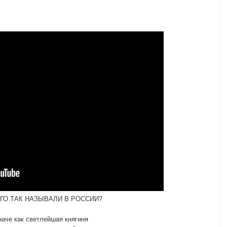
ГО ТАК НАЗЫВАЛИ В РОССИИ?
аче как светлейшая княгиня