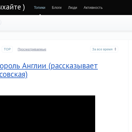
ыхайте )
Топики
Блоги
Люди
Активность
TOP
Просматриваемые
За все время
король Англии (рассказывает
совская)