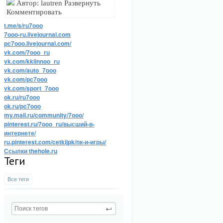
Автор: lautren Развернуть
Комментировать
t.me/s/ru7ooo
7ooo-ru.livejournal.com
pc7ooo.livejournal.com/
vk.com/7ooo_ru
vk.com/kkiinnoo_ru
vk.com/auto_7ooo
vk.com/pc7ooo
vk.com/sport_7ooo
ok.ru/ru7ooo
ok.ru/pc7ooo
my.mail.ru/community/7ooo/
pinterest.ru/7ooo_ru/высший-в-
интернете/
ru.pinterest.com/cetkijpk/пк-и-игры/
Ссылки thehole.ru
Теги
Все теги