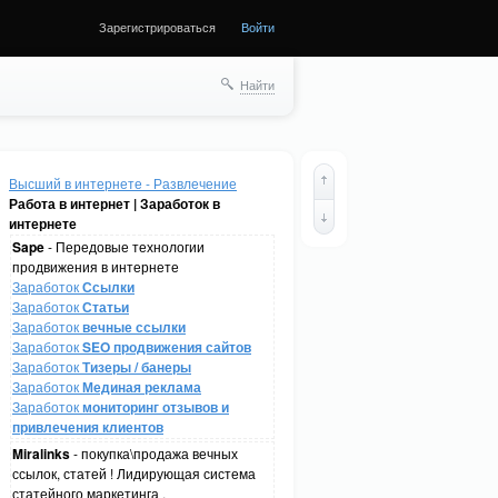
Зарегистрироваться
Войти
Найти
Высший в интернете - Развлечение
Работа в интернет | Заработок в
интернете
Sape
- Передовые технологии
продвижения в интернете
Заработок
Ссылки
Заработок
Статьи
Заработок
вечные ссылки
Заработок
SEO продвижения сайтов
Заработок
Тизеры / банеры
Заработок
Мединая реклама
Заработок
мониторинг отзывов и
привлечения клиентов
Miralinks
- покупка\продажа вечных
ссылок, статей ! Лидирующая система
статейного маркетинга .