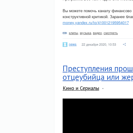
Вы можете помочь каналу финансово 
конструктивной критикой. Заранее бл
money.yandex.ru/to/410012195954017
клипы
,
музыка
,
видео
,
смотреть
news
22 декабря 2020, 10:53
Преступления прошл
отцеубийца или же
Кино и Сериалы