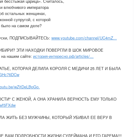
ая бесстыжая царица». Считалось,
ми влюбчивого императора
 об остальных женщинах,
конной супругой, с которой
о было на самом деле?
выпуски, ПОДПИСЫВАЙТЕСЬ:
www.youtube.com/channel/UC4mZ...
ИБИРИ? ЭТИ НАХОДКИ ПОВЕРГЛИ В ШОК МИРОВОЕ
 на нашем сайте:
история-интересно.рф/articles/...
ТЬЕ, КОТОРАЯ ДЕЛИЛА КОРОЛЯ С МЕДИЧИ 25 ЛЕТ И БЫЛА
UGHc76DCw
outu.be/wZjtDeLBpGo.
ОСТИ" С ЖЕНОЙ, А ОНА ХРАНИЛА ВЕРНОСТЬ ЕМУ ТОЛЬКО
pwf5FXdw
ЛА ЖИТЬ БЕЗ МУЖЧИНЫ, КОТОРЫЙ УБИВАЛ ЕЕ ВЕРУ В
Е ВАМ ПОДРОБНОСТИ ЖИЗНИ СУЛЕЙМАНА И ЕГО ГАРЕМА!!!