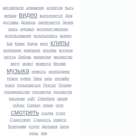
автомобиля
алюминия
аспектом
быть
видео
вебкам
выполняется
Дом
доставка
Дракона
заключается
Зачем
знать
игровых
интернет-магазин
использование
использовать
казино
клипы
Как
Какие
Какую
кино
коллекции
компания
коробки
которое
литста
Любовь
маркетинг
множество
могут
может
момента
Москве
музыка
невесты
необходимо
онлайн
Новое
нужно
Окна
окон
поиск
пользоваться
Портал
Почему
преимущества
просмотра
просмотре
расценки
сайт
Сбербанк
своим
сейчас
Сериал
серия
сети
смотреть
ссылка
стоит
Существует
Сущность
сюжета
Телеграмм
услуги
фильмов
Цена
цены
чем