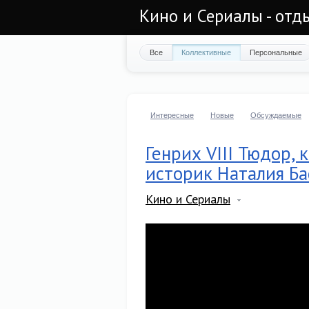
Кино и Сериалы - отд
Все
Коллективные
Персональные
Интересные
Новые
Обсуждаемые
Генрих VIII Тюдор, 
историк Наталия Ба
Кино и Сериалы