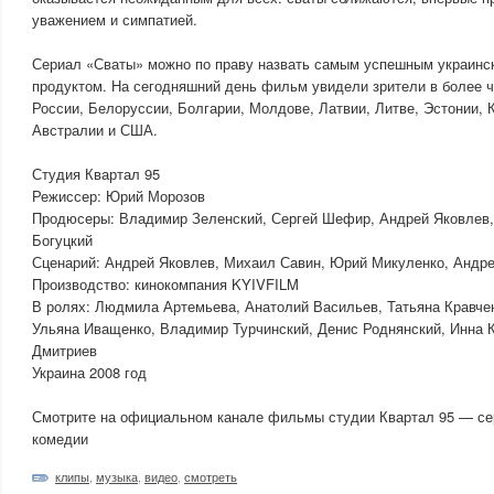
уважением и симпатией.
Сериал «Сваты» можно по праву назвать самым успешным украинс
продуктом. На сегодняшний день фильм увидели зрители в более ч
России, Белоруссии, Болгарии, Молдове, Латвии, Литве, Эстонии, 
Австралии и США.
Студия Квартал 95
Режиссер: Юрий Морозов
Продюсеры: Владимир Зеленский, Сергей Шефир, Андрей Яковлев
Богуцкий
Сценарий: Андрей Яковлев, Михаил Савин, Юрий Микуленко, Андр
Производство: кинокомпания KYIVFILM
В ролях: Людмила Артемьева, Анатолий Васильев, Татьяна Кравче
Ульяна Иващенко, Владимир Турчинский, Денис Роднянский, Инна 
Дмитриев
Украина 2008 год
Смотрите на официальном канале фильмы студии Квартал 95 — с
комедии
клипы
,
музыка
,
видео
,
смотреть