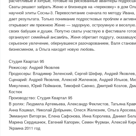
расчетливые и хитрые, готовые на рискованные авантюры подросши
Сваты решают забрать Женю и близнецов на «перековку» в дом Оль
научной элиты Сосны-3. Перевоспитание сначала по методу Ивана,
дает результата. Только понимание подростковых проблем и активн
открывают им прежнюю Женю — задорную, остроумную и веселую
своих бабушек и душек. Попутно сваты участвую в фестивале готов
организуют семейный ансамбль, Женя обретает подругу, оказавшую
серьезное увлечение, обернувшееся разочарованием, Валя станов
бизнесменом, а Ольга находит новую любовь.
Студия Квартал 95
Режиссер: Андрей Яковлев
Продюсеры: Владимир Зеленский, Сергей Шефир, Андрей Яковлев
Сценарий: Андрей Яковлев, Алексей Жиленков, Андрей Ильков, М
Микуленко, Юрий Пойманов, Тимофей Саенко, Дмитрий Козлов, Дми
Костюк
Производство: Студия Квартал 95
В ролях: Людмила Артемьева, Александр Феклистов, Татьяна Крав
Анна Кошмал, Николай Добрынин, Олеся Железняк, Ольга Аросева
Эммануил Виторган, Елена Сафонова, Инна Королева, Даниил Бел
Марина Сердишнюк, Евгений Капорин, Семен Фурман, Алексей Ки
Украина 2011 год