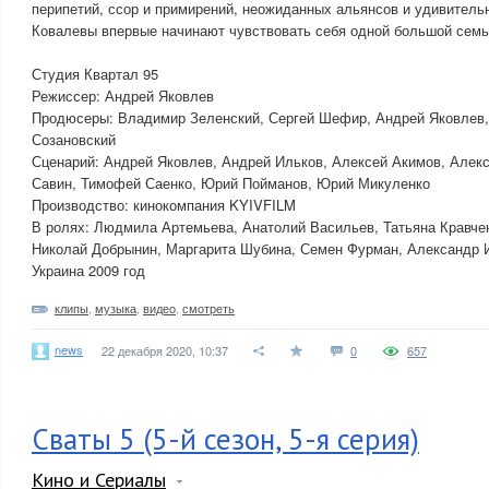
перипетий, ссор и примирений, неожиданных альянсов и удивитель
Ковалевы впервые начинают чувствовать себя одной большой семь
Студия Квартал 95
Режиссер: Андрей Яковлев
Продюсеры: Владимир Зеленский, Сергей Шефир, Андрей Яковлев,
Созановский
Сценарий: Андрей Яковлев, Андрей Ильков, Алексей Акимов, Алек
Савин, Тимофей Саенко, Юрий Пойманов, Юрий Микуленко
Производство: кинокомпания KYIVFILM
В ролях: Людмила Артемьева, Анатолий Васильев, Татьяна Кравче
Николай Добрынин, Маргарита Шубина, Семен Фурман, Александр 
Украина 2009 год
клипы
,
музыка
,
видео
,
смотреть
news
22 декабря 2020, 10:37
0
657
Сваты 5 (5-й сезон, 5-я серия)
Кино и Сериалы