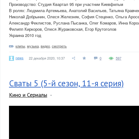
Производство: Студия Квартал 95 при участнии Киевфильм
В ролях: Людмила Артемьева, Анатолий Васильев, Татьяна Кравче
Николай Добрынин, Олеся Железняк, София Стеценко, Ольга Арос
Александр Феклистов, Руслана Пысанка, Олег Комаров, Инна Коро
Филипп Киркоров, Олеся Жураковская, Егор Крутоголов
Украина 2010 год
клипы
,
музыка
,
видео
,
смотреть
news
22 декабря 2020, 10:37
0
597
Сваты 5 (5-й сезон, 11-я серия)
Кино и Сериалы