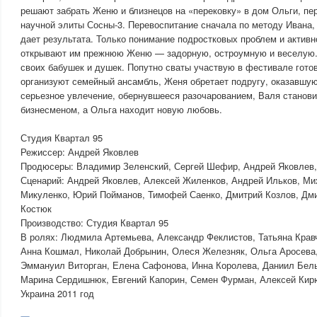
решают забрать Женю и близнецов на «перековку» в дом Ольги, пе
научной элиты Сосны-3. Перевоспитание сначала по методу Ивана,
дает результата. Только понимание подростковых проблем и активн
открывают им прежнюю Женю — задорную, остроумную и веселую
своих бабушек и душек. Попутно сваты участвую в фестивале готов
организуют семейный ансамбль, Женя обретает подругу, оказавшую
серьезное увлечение, обернувшееся разочарованием, Валя станов
бизнесменом, а Ольга находит новую любовь.
Студия Квартал 95
Режиссер: Андрей Яковлев
Продюсеры: Владимир Зеленский, Сергей Шефир, Андрей Яковлев
Сценарий: Андрей Яковлев, Алексей Жиленков, Андрей Ильков, М
Микуленко, Юрий Пойманов, Тимофей Саенко, Дмитрий Козлов, Дми
Костюк
Производство: Студия Квартал 95
В ролях: Людмила Артемьева, Александр Феклистов, Татьяна Крав
Анна Кошмал, Николай Добрынин, Олеся Железняк, Ольга Аросева
Эммануил Виторган, Елена Сафонова, Инна Королева, Даниил Бел
Марина Сердишнюк, Евгений Капорин, Семен Фурман, Алексей Ки
Украина 2011 год