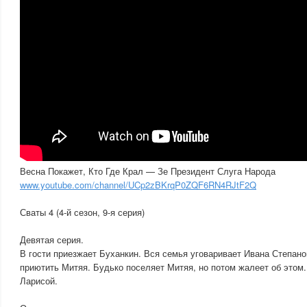
Весна Покажет, Кто Где Крал — Зе Президент Слуга Народа
www.youtube.com/channel/UCp2zBKrqP0ZQF6RN4RJtF2Q
Сваты 4 (4-й сезон, 9-я серия)
Девятая серия.
В гости приезжает Буханкин. Вся семья уговаривает Ивана Степано
приютить Митяя. Будько поселяет Митяя, но потом жалеет об этом.
Ларисой.