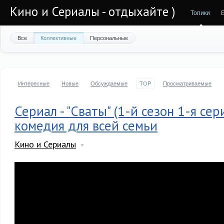
Кино и Сериалы - отдыхайте )
Топики
Все
Коллективные
Персональные
Интересные
Новые
Обсуждаемые
TOP
Просматриваемые
Сериал - "Сваты" (1-й сезон 1-я се
комедия для всей семьи
Кино и Сериалы