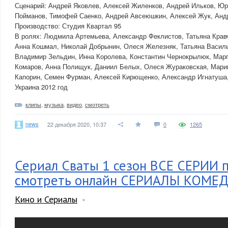
Сценарий: Андрей Яковлев, Алексей Жиленков, Андрей Ильков, Ю
Пойманов, Тимофей Саенко, Андрей Авсеюшкин, Алексей Жук, Анд
Производство: Студия Квартал 95
В ролях: Людмила Артемьева, Александр Феклистов, Татьяна Крав
Анна Кошмал, Николай Добрынин, Олеся Железняк, Татьяна Василь
Владимир Зельдин, Инна Королева, Константин Чернокрылюк, Мар
Комаров, Анна Полищук, Даниил Белых, Олеся Жураковская, Мари
Капорин, Семен Фурман, Алексей Кирющенко, Александр Игнатуша
Украина 2012 год
клипы
,
музыка
,
видео
,
смотреть
news
22 декабря 2020, 10:37
0
1265
Сериал Сваты 1 сезон ВСЕ СЕРИИ 
смотреть онлайн СЕРИАЛЫ КОМЕ
Кино и Сериалы