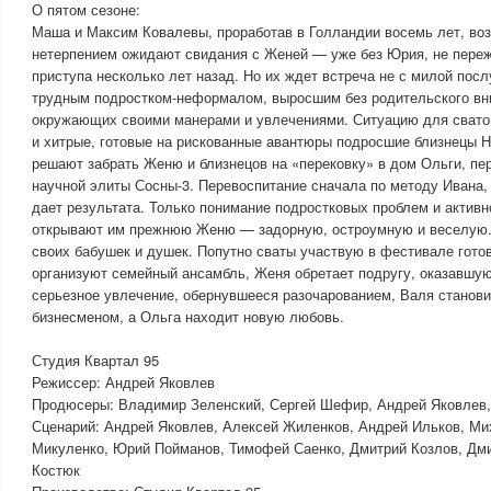
О пятом сезоне:
Маша и Максим Ковалевы, проработав в Голландии восемь лет, во
нетерпением ожидают свидания с Женей — уже без Юрия, не пере
приступа несколько лет назад. Но их ждет встреча не с милой посл
трудным подростком-неформалом, выросшим без родительского вн
окружающих своими манерами и увлечениями. Ситуацию для свато
и хитрые, готовые на рискованные авантюры подросшие близнецы Н
решают забрать Женю и близнецов на «перековку» в дом Ольги, пе
научной элиты Сосны-3. Перевоспитание сначала по методу Ивана,
дает результата. Только понимание подростковых проблем и активн
открывают им прежнюю Женю — задорную, остроумную и веселую
своих бабушек и душек. Попутно сваты участвую в фестивале готов
организуют семейный ансамбль, Женя обретает подругу, оказавшую
серьезное увлечение, обернувшееся разочарованием, Валя станов
бизнесменом, а Ольга находит новую любовь.
Студия Квартал 95
Режиссер: Андрей Яковлев
Продюсеры: Владимир Зеленский, Сергей Шефир, Андрей Яковлев
Сценарий: Андрей Яковлев, Алексей Жиленков, Андрей Ильков, М
Микуленко, Юрий Пойманов, Тимофей Саенко, Дмитрий Козлов, Дми
Костюк