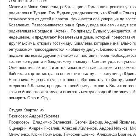
О четвертом сезоне:
Максим и Маша Ковалевы, работающие в Голландии, решают устрои
родителям в Турции. Там Будько догадываются, что Юрий и Ольга 
скрывают это от детей и сватов. Начинается спецоперация по восс
Ковалевых. Разворачивается она в Крыму, куда обе семьи едут вс
родителями на отдых в «Артек». По приезду Будько убеждаются, 
недешевое, и предлагают Ковалевым в доме, который предоставил
друг Максима, открыть гостиницу. Ковалевы, которые изначально п
энтузиазмом присоединяются к «общему делу». Бизнес-злоключен
подарят им новых друзей и знакомых, поставят перед необходимос
козням конкурента и бандитскому «наезду». Семьям удастся успеш
Оли, посетивших дочь и зятя с инспекционным визитом, и пережить
бабника и картежника, а по совместительству — сослуживца Юрия
Берковича. Еще сваты успеют поспособствовать устройству личной
стервозной Ларисы, преодолеть необоримую страсть Вали к сетевом
казино бывалого «каталу», и выиграть международный гостиничный
помирить Олю и Юру.
Студия Квартал 95
Режиссер: Андрей Яковлев
Продюсеры: Владимир Зеленский, Сергей Шефир, Андрей Яковлев
Сценарий: Андрей Яковлев, Алексей Жиленков, Андрей Ильков, М
Микуленко, Юрий Пойманов, Тимофей Саенко, Александр Брагин, 