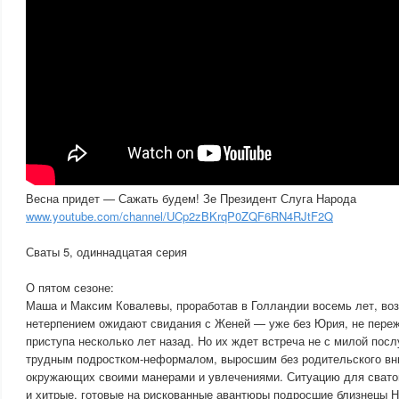
Весна придет — Сажать будем! Зе Президент Слуга Народа
www.youtube.com/channel/UCp2zBKrqP0ZQF6RN4RJtF2Q
Сваты 5, одиннадцатая серия
О пятом сезоне:
Маша и Максим Ковалевы, проработав в Голландии восемь лет, во
нетерпением ожидают свидания с Женей — уже без Юрия, не пере
приступа несколько лет назад. Но их ждет встреча не с милой посл
трудным подростком-неформалом, выросшим без родительского вн
окружающих своими манерами и увлечениями. Ситуацию для свато
и хитрые, готовые на рискованные авантюры подросшие близнецы Н