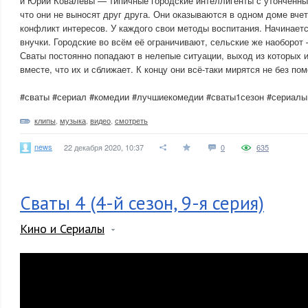
и Юрий Ковалёвы — типичные городские интеллигенты с утончённы
что они не выносят друг друга. Они оказываются в одном доме вчет
конфликт интересов. У каждого свои методы воспитания. Начинаетс
внучки. Городские во всём её ограничивают, сельские же наоборот
Сваты постоянно попадают в нелепые ситуации, выход из которых 
вместе, что их и сближает. К концу они всё-таки мирятся не без п
#сваты #сериал #комедии #лучшиекомедии #сваты1сезон #сериал
клипы
,
музыка
,
видео
,
смотреть
news
22 декабря 2020, 10:37
0
635
Сваты 4 (4-й сезон, 9-я серия)
Кино и Сериалы