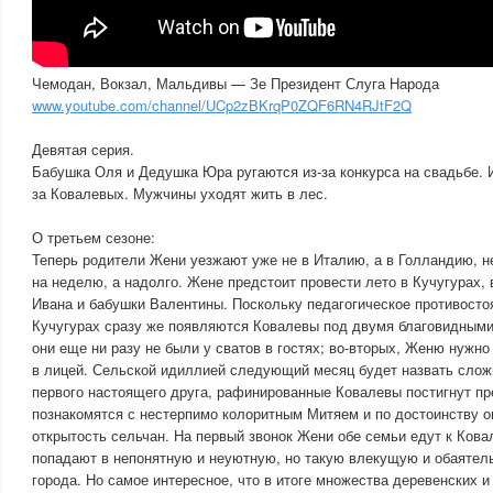
Чемодан, Вокзал, Мальдивы — Зе Президент Слуга Народа
www.youtube.com/channel/UCp2zBKrqP0ZQF6RN4RJtF2Q
Девятая серия.
Бабушка Оля и Дедушка Юра ругаются из-за конкурса на свадьбе. 
за Ковалевых. Мужчины уходят жить в лес.
О третьем сезоне:
Теперь родители Жени уезжают уже не в Италию, а в Голландию, не 
на неделю, а надолго. Жене предстоит провести лето в Кучугурах,
Ивана и бабушки Валентины. Поскольку педагогическое противосто
Кучугурах сразу же появляются Ковалевы под двумя благовидными
они еще ни разу не были у сватов в гостях; во-вторых, Женю нужно
в лицей. Сельской идиллией следующий месяц будет назвать сложн
первого настоящего друга, рафинированные Ковалевы постигнут пр
познакомятся с нестерпимо колоритным Митяем и по достоинству о
открытость сельчан. На первый звонок Жени обе семьи едут к Кова
попадают в непонятную и неуютную, но такую влекущую и обаяте
города. Но самое интересное, что в итоге множества деревенских и