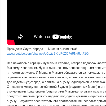
Президент Слуга Народа — Миссия выполнима!
www.youtube.com/channel/UCp2zBKrqP0ZQF6RN4RJtF2Q
Все началось с горящей путевки в Италию, которая подворачивае
Максиму Ковалевым. Нужно лишь решить вопрос: под чьим присмо
пятилетнюю Женю. И Маша, и Максим обращаются за помощью к с
родительские семьи сначала отказывают, но из-за опасения, что сва
две недели будут вредно влиять на внучку, одновременно приезжа
Отношения между сельской четой Будько (родителями Маши) и инт
утонченными Ковалевыми (родителями Максима) теплыми назвать с
предстоит впервые прожить неделю под одной крышей и одержать 
внучку. Результат воспитательного противостояния, веселых прик
оказывается неожиданным для всех: сваты сближаются, впервые п