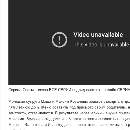
Сериал Сваты 1 сезон ВСЕ СЕРИИ подряд смотреть онлайн СЕ
Молодые супруги Маша и Максим Ковалёвы решают съездить отдох
пятилетнюю дочь Женю оставить под присмотр своим родителям, н
занятость, отказываются. В результате неразберихи к внучке прие
Максима. Будучи выходцами из абсолютно противоположных социа
Маши — Валентина и Иван Будько — простые сельские жители, а 