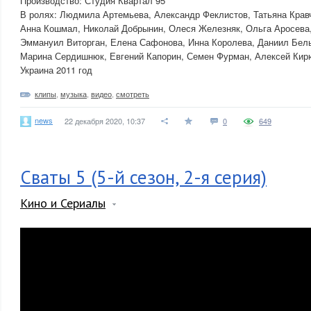
Производство: Студия Квартал 95
В ролях: Людмила Артемьева, Александр Феклистов, Татьяна Крав
Анна Кошмал, Николай Добрынин, Олеся Железняк, Ольга Аросева
Эммануил Виторган, Елена Сафонова, Инна Королева, Даниил Бел
Марина Сердишнюк, Евгений Капорин, Семен Фурман, Алексей Ки
Украина 2011 год
клипы
,
музыка
,
видео
,
смотреть
news
22 декабря 2020, 10:37
0
649
Сваты 5 (5-й сезон, 2-я серия)
Кино и Сериалы