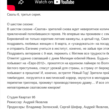
Сваты 6, третья серия.
О шестом сезоне:
В шестом сезоне «Сватов» зрителей снова ждет невероятное коли
приключений полюбившихся героев. Но впервые мы проживем с се
Берковичей не только короткие летние каникулы, а целый год. Сват
поздравить любимых женщин с 8 марта, и «ухандокаться» на посад
и отправить Евгению учиться в институт, конечно, не забыв при этом
Поздравить ветеранов с 9 мая, пережить с Митяем все трудности 
Отметят удачно совпавший с днем Милиции юбилей Ивана. Будько
побывают на «Евро-2012», прокатятся на круизном лайнере по Волг
беглого преступника, спасут урожай для страны, а страну от бюрок
побывают в прошлом! И, конечно, встретят Новый Год! Зрители про
тимбилдинг, погрузятся в мистический хоррор, окунутся в мелодра
перипетии триллера, проживут производственную драму… И все эт
неповторимым сватовским юмором!
Студия Квартал 95
Режиссер: Андрей Яковлев
Продюсеры: Владимир Зеленский, Сергей Шефир, Андрей Яковлев