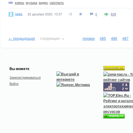
клипы
,
музыка
,
видео
,
смотреть
news
22 декабря 2020, 10:37
0
839
← предыдущая
следующая →
первая
485
486
487
Вы можете
Зарегистрироваться
Войти