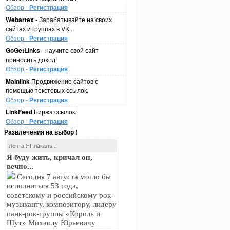
Обзор -
Регистрация
Webartex
- Зарабатывайте на своих
сайтах и группах в VK .
Обзор -
Регистрация
GoGetLinks
- научите свой сайт
приносить доход!
Обзор -
Регистрация
Mainlink
Продвижение сайтов с
помощью текстовых ссылок.
Обзор -
Регистрация
LinkFeed
Биржа ссылок.
Обзор -
Регистрация
Развлечения на выбор !
Лента ЯПлакалъ...
Я буду жить, кричал он,
вечно...
Сегодня 7 августа могло бы
исполниться 53 года,
советскому и российскому рок-
музыканту, композитору, лидеру
панк-рок-группы «Король и
Шут» Михаилу Юрьевичу