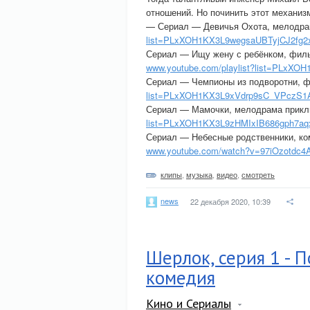
отношений. Но починить этот механизм
— Сериал — Девичья Охота, мелодра
list=PLxXOH1KX3L9wegsaUBTyjCJ2fg2
Сериал — Ищу жену с ребёнком, филь
www.youtube.com/playlist?list=PLx
Сериал — Чемпионы из подворотни, ф
list=PLxXOH1KX3L9xVdrp9sC_VPczS
Сериал — Мамочки, мелодрама прикл
list=PLxXOH1KX3L9zHMIxIB686gph7a
Сериал — Небесные родственники, ко
www.youtube.com/watch?v=97iOzotdc4
клипы
,
музыка
,
видео
,
смотреть
news
22 декабря 2020, 10:39
Шерлок, серия 1 - 
комедия
Кино и Сериалы