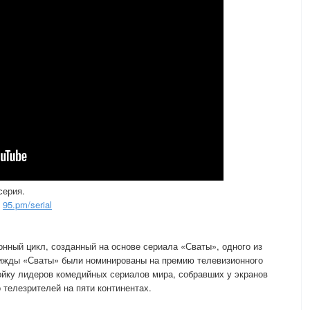
серия.
и
95.pm/serial
нный цикл, созданный на основе сериала «Сваты», одного из
ижды «Сваты» были номинированы на премию телевизионного
ойку лидеров комедийных сериалов мира, собравших у экранов
 телезрителей на пяти континентах.