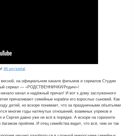
и!
95.pm/serial
 весной, на официальном канале фильмов и сериалов Студии
новый сериал — «РОДСТВЕННИЧКИ/Родичі»!
о начало начал и надёжный причал! И вот к дому заслуженного
летия причаливают семейные корабли его взрослых сыновей. Как
зду детей, но вскоре понимает, что за праздничными объятьями
ются многие годы натянутых отношений, взаимных упреков и
 и Сергея давно уже не всё в порядке. А вскоре на горизонте
багажом проблем. И отец семейства видит, что всё, чем он так
оропаев решает разобраться в сложной микросхеме семейных