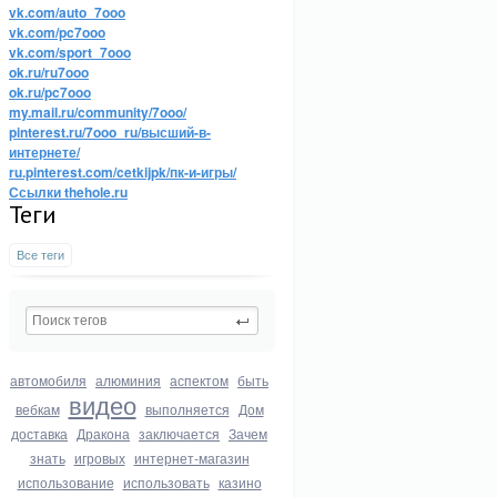
vk.com/auto_7ooo
vk.com/pc7ooo
vk.com/sport_7ooo
ok.ru/ru7ooo
ok.ru/pc7ooo
my.mail.ru/community/7ooo/
pinterest.ru/7ooo_ru/высший-в-
интернете/
ru.pinterest.com/cetkijpk/пк-и-игры/
Ссылки thehole.ru
Теги
Все теги
автомобиля
алюминия
аспектом
быть
видео
вебкам
выполняется
Дом
доставка
Дракона
заключается
Зачем
знать
игровых
интернет-магазин
использование
использовать
казино