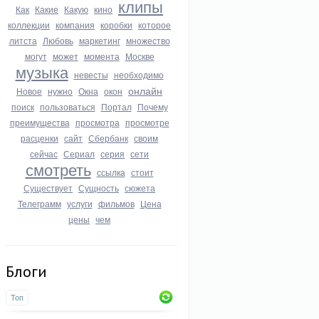
клипы
Как
Какие
Какую
кино
коллекции
компания
коробки
которое
литста
Любовь
маркетинг
множество
могут
может
момента
Москве
музыка
невесты
необходимо
онлайн
Новое
нужно
Окна
окон
поиск
пользоваться
Портал
Почему
преимущества
просмотра
просмотре
расценки
сайт
Сбербанк
своим
сейчас
Сериал
серия
сети
смотреть
ссылка
стоит
Существует
Сущность
сюжета
Телеграмм
услуги
фильмов
Цена
цены
чем
Блоги
Топ