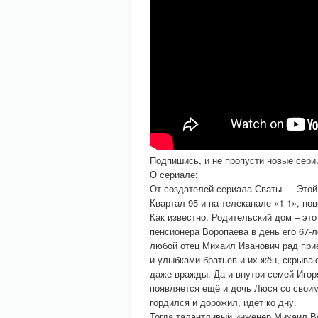
Подпишись, и не пропусти новые сери
О сериале:
От создателей сериала Сваты — Этой
Квартал 95 и на телеканале «1 1», 
Как известно, Родительский дом – эт
пенсионера Воропаева в день его 67-
любой отец Михаил Иванович рад прие
и улыбками братьев и их жён, скрыва
даже вражды. Да и внутри семей Игоря
появляется ещё и дочь Люся со своим 
гордился и дорожил, идёт ко дну.
Тогда талантливый инженер Михаил В