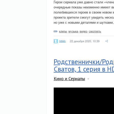
Герои сериала уже давно стали «член
очередные показы неизменно имеют в
полюбившихся героев в своем новом м
проекта зрители смогут увидеть неск
но уже с новыми деталями и шутками,
клипы
,
музыка
,
видео
,
смотреть
news
22 декабря 2020, 10:39
Родственнички/Роди
Сватов, 1 серия в H
Кино и Сериалы