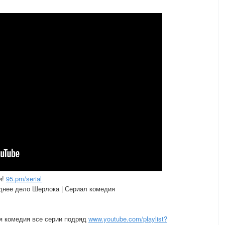
и!
95.pm/serial
днее дело Шерлока | Сериал комедия
я комедия все серии подряд
www.youtube.com/playlist?