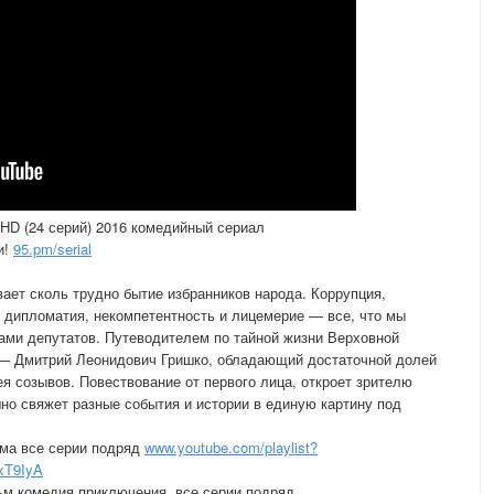
 HD (24 серий) 2016 комедийный сериал
и!
95.pm/serial
ает сколь трудно бытие избранников народа. Коррупция,
я дипломатия, некомпетентность и лицемерие — все, что мы
ами депутатов. Путеводителем по тайной жизни Верховной
се — Дмитрий Леонидович Гришко, обладающий достаточной долей
я созывов. Повествование от первого лица, откроет зрителю
но свяжет разные события и истории в единую картину под
ма все серии подряд
www.youtube.com/playlist?
xT9IyA
м комедия приключения, все серии подряд