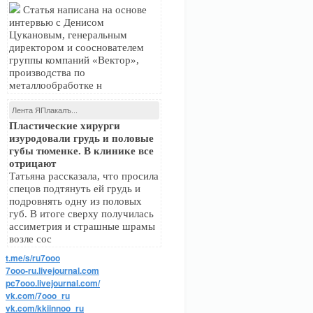
Статья написана на основе
интервью с Денисом
Цукановым, генеральным
директором и сооснователем
группы компаний «Вектор»,
производства по
металлообработке н
Лента ЯПлакалъ...
Пластические хирурги
изуродовали грудь и половые
губы тюменке. В клинике все
отрицают
Татьяна рассказала, что просила
спецов подтянуть ей грудь и
подровнять одну из половых
губ. В итоге сверху получилась
ассиметрия и страшные шрамы
возле сос
t.me/s/ru7ooo
7ooo-ru.livejournal.com
pc7ooo.livejournal.com/
vk.com/7ooo_ru
vk.com/kkiinnoo_ru