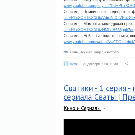
www.youtube.com/playlist?list=PLx
Сериал — Чемпионы из подворотни, ф
list=PLxXOH1KX3L9xVdrp9sC_VPczS
Сериал — Мамочки, мелодрама прикл
list=PLxXOH1KX3L9zHMIxIB686gph7a
Сериал — Небесные родственники, ко
www.youtube.com/watch?v=97iOzotdc4
клипы
,
музыка
,
видео
,
смотреть
news
22 декабря 2020, 10:39
Сватики - 1 серия 
сериала Сваты | Пр
Кино и Сериалы