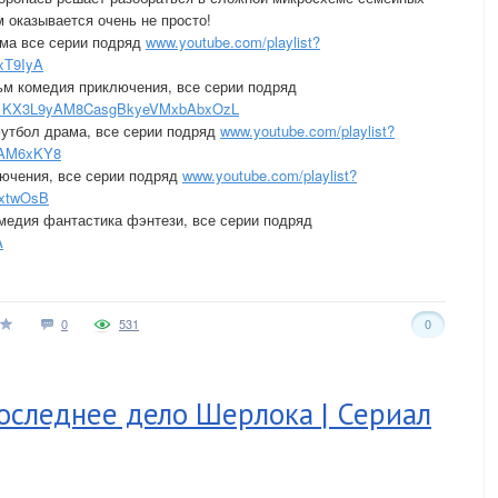
 оказывается очень не просто!
ма все серии подряд
www.youtube.com/playlist?
xT9IyA
м комедия приключения, все серии подряд
XOH1KX3L9yAM8CasgBkyeVMxbAbxOzL
утбол драма, все серии подряд
www.youtube.com/playlist?
1AM6xKY8
ючения, все серии подряд
www.youtube.com/playlist?
qxtwOsB
медия фантастика фэнтези, все серии подряд
A
0
531
0
Последнее дело Шерлока | Сериал