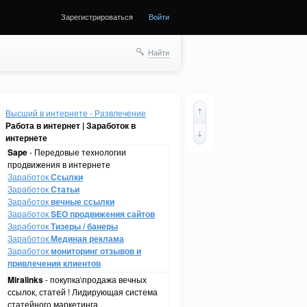
Зарегистрироваться
Войти
Найти
Высший в интернете - Развлечение
Работа в интернет | Заработок в
интернете
Sape
- Передовые технологии
продвижения в интернете
Заработок
Ссылки
Заработок
Статьи
Заработок
вечные ссылки
Заработок
SEO продвижения сайтов
Заработок
Тизеры / банеры
Заработок
Мединая реклама
Заработок
мониторинг отзывов и
привлечения клиентов
Miralinks
- покупка\продажа вечных
ссылок, статей ! Лидирующая система
статейного маркетинга .