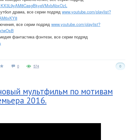
XOH1KX3L9yAM8CasgBkyeVMxbAbxOzL
утбол драма, все серии подряд
www.youtube.com/playlist?
1AM6xKY8
ючения, все серии подряд
www.youtube.com/playlist?
qxtwOsB
медия фантастика фэнтези, все серии подряд
A
0
574
0
- новый мультфильм по мотивам
емьера 2016.