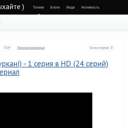
ыхайте )
Топики
Блоги
Люди
Активность
TOP
Просматриваемые
За все время
кані) - 1 серия в HD (24 серий)
ериал