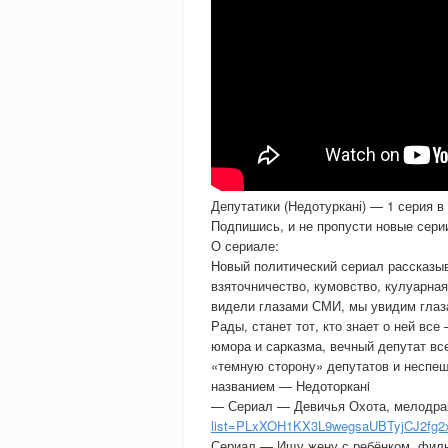
Депутатики (Недотуркані) — 1 серия в
Подпишись, и не пропусти новые сери
О сериале:
Новый политический сериал рассказыв
взяточничество, кумовство, кулуарна
видели глазами СМИ, мы увидим глаз
Рады, станет тот, кто знает о ней в
юмора и сарказма, вечный депутат все
«темную сторону» депутатов и неспеш
названием — Недоторканi
— Сериал — Девичья Охота, мелодра
list=PLxXOH1KX3L9wegsaUBTyjCJ2fg2
Сериал — Ищу жену с ребёнком, филь