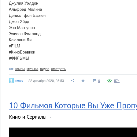
Джулия Уэлдон
Альфред Молина
Дэниэл фон Барген
Джон Хёрд
Энн Магнусон
Элисон Фолланд
Каюлани Ли
#FILM
#КиноБоевики
#ФИЛЬМЫ
клипы
,
музыка
,
видео
,
смотреть
news
22 декабря 2020, 23:53
0
574
10 Фильмов Которые Вы Уже Проп
Кино и Сериалы