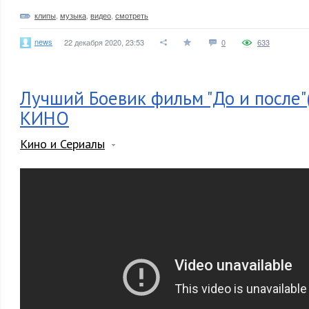
клипы
,
музыка
,
видео
,
смотреть
news
22 декабря 2020, 23:53
0
633
Лучший Боевик фильм "До и после"
КИНО
Кино и Сериалы