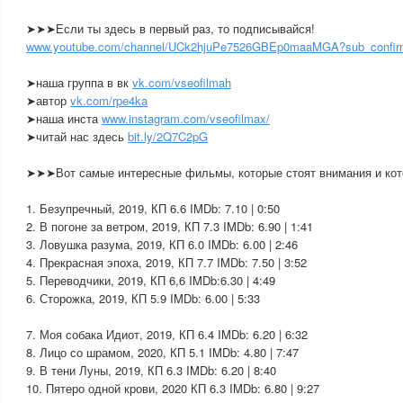
➤➤➤Если ты здесь в первый раз, то подписывайся!
www.youtube.com/channel/UCk2hjuPe7526GBEp0maaMGA?sub_confir
➤наша группа в вк
vk.com/vseofilmah
➤автор
vk.com/rpe4ka
➤наша инста
www.instagram.com/vseofilmax/
➤читай нас здесь
bit.ly/2Q7C2pG
➤➤➤Вот самые интересные фильмы, которые стоят внимания и кото
1. Безупречный, 2019, КП 6.6 IMDb: 7.10 | 0:50
2. В погоне за ветром, 2019, КП 7.3 IMDb: 6.90 | 1:41
3. Ловушка разума, 2019, КП 6.0 IMDb: 6.00 | 2:46
4. Прекрасная эпоха, 2019, КП 7.7 IMDb: 7.50 | 3:52
5. Переводчики, 2019, КП 6,6 IMDb:6.30 | 4:49
6. Сторожка, 2019, КП 5.9 IMDb: 6.00 | 5:33
7. Моя собака Идиот, 2019, КП 6.4 IMDb: 6.20 | 6:32
8. Лицо со шрамом, 2020, КП 5.1 IMDb: 4.80 | 7:47
9. В тени Луны, 2019, КП 6.3 IMDb: 6.20 | 8:40
10. Пятеро одной крови, 2020 КП 6.3 IMDb: 6.80 | 9:27