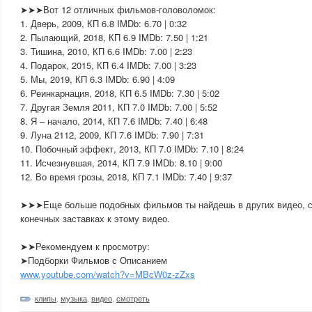
➤➤➤Вот 12 отличных фильмов-головоломок:
1. Дверь, 2009, КП 6.8 IMDb: 6.70 | 0:32
2. Пылающий, 2018, КП 6.9 IMDb: 7.50 | 1:21
3. Тишина, 2010, КП 6.6 IMDb: 7.00 | 2:23
4. Подарок, 2015, КП 6.4 IMDb: 7.00 | 3:23
5. Мы, 2019, КП 6.3 IMDb: 6.90 | 4:09
6. Реинкарнация, 2018, КП 6.5 IMDb: 7.30 | 5:02
7. Другая Земля 2011, КП 7.0 IMDb: 7.00 | 5:52
8. Я – начало, 2014, КП 7.6 IMDb: 7.40 | 6:48
9. Луна 2112, 2009, КП 7.6 IMDb: 7.90 | 7:31
10. Побочный эффект, 2013, КП 7.0 IMDb: 7.10 | 8:24
11. Исчезнувшая, 2014, КП 7.9 IMDb: 8.10 | 9:00
12. Во время грозы, 2018, КП 7.1 IMDb: 7.40 | 9:37
➤➤➤Еще больше подобных фильмов ты найдешь в других видео, сс
конечных заставках к этому видео.
➤➤Рекомендуем к просмотру:
➤Подборки Фильмов с Описанием
www.youtube.com/watch?v=MBcW0z-zZxs
клипы
,
музыка
,
видео
,
смотреть