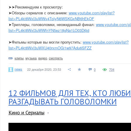
➤➤Рекомендуем к просмотру:
➤Обзоры сериалов с описанием:
www.youtube.com/playlist?
list=PL4kt8Wxl3uWWv4ToIyN6WSKGxNB6hEkOF
➤Триллеры, головоломки, неожиданный финал:
www.youtube.com/pla
list=PL4kt8Wxl3uWWfnYN5ez18gNa1LO03D6jd
➤Фильмы которые вы могли пропустить:
www.youtube.com/playlist?
list=PL4kt8Wxl3uWXU40rxmOGi1w97Adu6SFZZ
клипы
,
музыка
,
видео
,
смотреть
news
22 декабря 2020, 23:53
0
704
12 ФИЛЬМОВ ДЛЯ ТЕХ, КТО ЛЮБ
РАЗГАДЫВАТЬ ГОЛОВОЛОМКИ
Кино и Сериалы