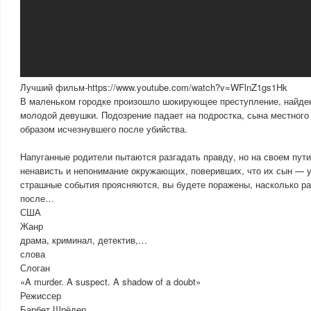
Лучший фильм-https://www.youtube.com/watch?v=WFlnZ1gs1Hk
В маленьком городке произошло шокирующее преступление, найде
молодой девушки. Подозрение падает на подростка, сына местного
образом исчезнувшего после убийства.
Напуганные родители пытаются разгадать правду, но на своем пут
ненависть и непонимание окружающих, поверивших, что их сын — уб
страшные события проясняются, вы будете поражены, насколько ра
после…
США
Жанр
драма, криминал, детектив,…
слова
Слоган
«A murder. A suspect. A shadow of a doubt»
Режиссер
Барбет Шрёдер