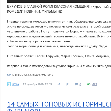
БУРУНОВ В ГЛАВНОЙ РОЛИ! КЛАССНАЯ КОМЕДИЯ! «Курортный ро
КОМЕДИИ НОВИНКИ, ФИЛЬМЫ HD
Главная героиня молодая, интеллигентная, образованная девушка 
жизнь не складывается – с первым мужем развелась, второй оказа
увольнение с работы. Но тут появляется Борис – «человек праздни
одноклассник предлагающий героине немного заработать. Всё что 
с Борисом на курорт, в качестве его жены.
Тёплое море, солнце и новое имя, навсегда меняют судьбу Лады.
В главных ролях: Сергей Бурунов, Мария Горбань, Ольга Медынич,
#сериалы #кино #мелодрамы #бурунов #фильмы #новинки #комеди
клипы
,
музыка
,
видео
,
смотреть
news
22 декабря 2020, 23:53
0
629
14 САМЫХ ТОПОВЫХ ИСТОРИЧЕС