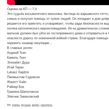
Оценка на КП — 7.2
Это судьба восьмилетнего мальчика, беглеца из варшавского гетто
семью и получил помощь от чужих людей. Он попадает в дом доб
решается его приютить и уговаривает, чтобы ради безопасности вы
поляка католического вероисповедания. Из-за драматически сложи
мальчик должен был уйти из гостеприимного дома и отправиться в
опасности дорогу по охваченной войной стране. Благодаря помощи 
пережить кошмар оккупации…
В главных ролях:
Анджей Ткач
Камиль Ткач
Элизабет Дуда
Итай Тиран
Lukasz Gajdzis
Пжемыслав Садовски
Жанетт Хайн
Райнер Бок
Гражина Шаполовска
Збигнев Замаховский
клипы
,
музыка
,
видео
,
смотреть