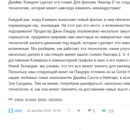
Джеймс Кэмерон сделал это снова! Для фильма “Аватар 2” он соз
технологию, которая может навсегда изменить киноиндустрию!
Каждый раз, когда Кэмерон выпускает новый фильм, в нем обязател
поражающие нас, инновации. На этот раз это нечто, о возможностя
подозревали! Продюсер Джон Ландау опубликовал несколько заку
скриншотов, продемонстрировав нам некоторые из невероятных нов
технологий захвата движения под водой, которые сделают это нов
возможным. Мы разберем, как работает эта технология, какие улу
насколько далеко в настоящее время зашли съемки Аватара 2, 3, 4
достижения Кэмерона в компьютерной графике в кино и его нового п
Новой Зеландии, мы узнаем, что это все может значить для киноин
Поскольку наш следующий визит на Пандору отложен из-за Covid-1
наших любимых синих инопланетян Джейка Салли и Нейтири, в исп
Зои Салданы. Тем не менее, попробуем разобраться, насколько нев
технология, и, как она может повлиять на достижение новых высот 
клипы
,
музыка
,
видео
,
смотреть
news
22 декабря 2020, 23:54
0
712