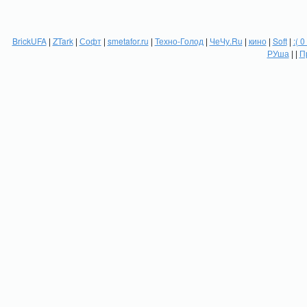
BrickUFA
|
ZTark
|
Софт
|
smetafor.ru
|
Техно-Голод
|
ЧеЧу.Ru
|
кино
|
Soft
|
:( 0
РУша
| |
П