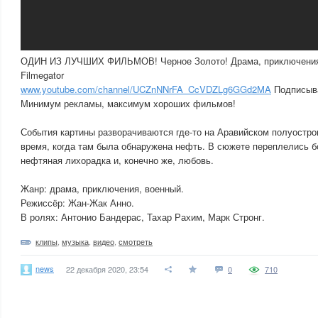
ОДИН ИЗ ЛУЧШИХ ФИЛЬМОВ! Черное Золото! Драма, приключени
Filmegator
www.youtube.com/channel/UCZnNNrFA_CcVDZLg6GGd2MA
Подписывай
Минимум рекламы, максимум хороших фильмов!
События картины разворачиваются где-то на Аравийском полуостров
время, когда там была обнаружена нефть. В сюжете переплелись бо
нефтяная лихорадка и, конечно же, любовь.
Жанр: драма, приключения, военный.
Режиссёр: Жан-Жак Анно.
В ролях: Антонио Бандерас, Тахар Рахим, Марк Стронг.
клипы
,
музыка
,
видео
,
смотреть
news
22 декабря 2020, 23:54
0
710