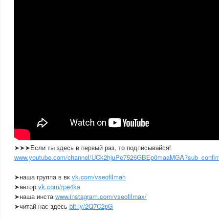
➤➤➤Если ты здесь в первый раз, то подписывайся!
www.youtube.com/channel/UCk2hjuPe7526GBEp0maaMGA?sub_confir
➤наша группа в вк
vk.com/vseofilmah
➤автор
vk.com/rpe4ka
➤наша инста
www.instagram.com/vseofilmax/
➤читай нас здесь
bit.ly/2Q7C2pG