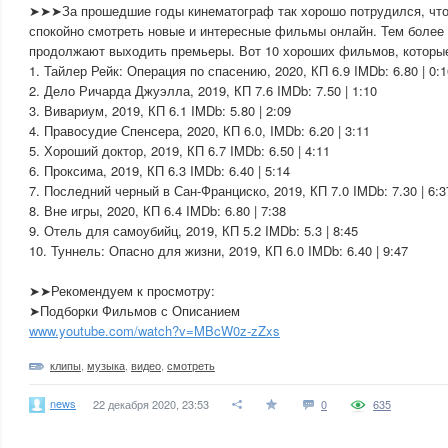
➤➤➤За прошедшие годы кинематограф так хорошо потрудился, что
спокойно смотреть новые и интересные фильмы онлайн. Тем более 
продолжают выходить премьеры. Вот 10 хороших фильмов, которые
1. Тайлер Рейк: Операция по спасению, 2020, КП 6.9 IMDb: 6.80 | 0:1
2. Дело Ричарда Джуэлла, 2019, КП 7.6 IMDb: 7.50 | 1:10
3. Вивариум, 2019, КП 6.1 IMDb: 5.80 | 2:09
4. Правосудие Спенсера, 2020, КП 6.0, IMDb: 6.20 | 3:11
5. Хороший доктор, 2019, КП 6.7 IMDb: 6.50 | 4:11
6. Проксима, 2019, КП 6.3 IMDb: 6.40 | 5:14
7. Последний черный в Сан-Франциско, 2019, КП 7.0 IMDb: 7.30 | 6:3
8. Вне игры, 2020, КП 6.4 IMDb: 6.80 | 7:38
9. Отель для самоубийц, 2019, КП 5.2 IMDb: 5.3 | 8:45
10. Туннель: Опасно для жизни, 2019, КП 6.0 IMDb: 6.40 | 9:47
➤➤Рекомендуем к просмотру:
➤Подборки Фильмов с Описанием
www.youtube.com/watch?v=MBcW0z-zZxs
клипы
,
музыка
,
видео
,
смотреть
news
22 декабря 2020, 23:53
0
635