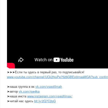
➤➤➤Если ты здесь в первый раз, то подписывайся!
www.youtube.com/channel/UCk2hjuPe7526GBEp0maaMGA?sub_confir
➤наша группа в вк
vk.com/vseofilmah
➤автор
vk.com/rpe4ka
➤наша инста
www.instagram.com/vseofilmax/
➤читай нас здесь
bit.ly/2Q7C2pG