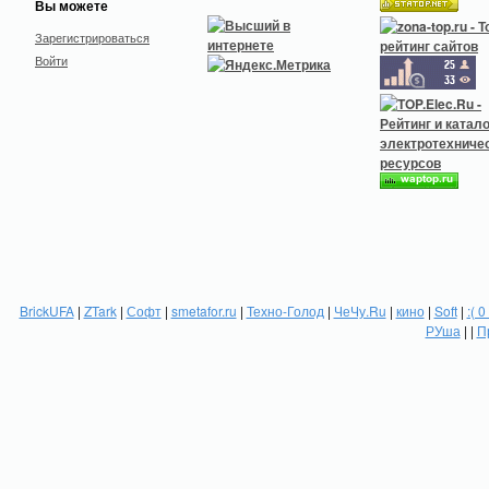
Вы можете
Зарегистрироваться
Войти
BrickUFA
|
ZTark
|
Софт
|
smetafor.ru
|
Техно-Голод
|
ЧеЧу.Ru
|
кино
|
Soft
|
:( 0
РУша
| |
П