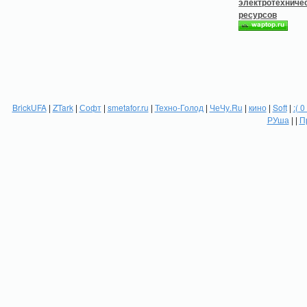
BrickUFA
|
ZTark
|
Софт
|
smetafor.ru
|
Техно-Голод
|
ЧеЧу.Ru
|
кино
|
Soft
|
:( 0
РУша
| |
П