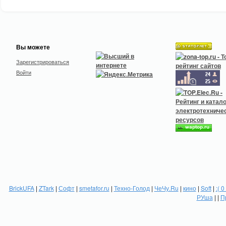
Вы можете
Зарегистрироваться
Войти
BrickUFA
|
ZTark
|
Софт
|
smetafor.ru
|
Техно-Голод
|
ЧеЧу.Ru
|
кино
|
Soft
|
:( 0
РУша
| |
П