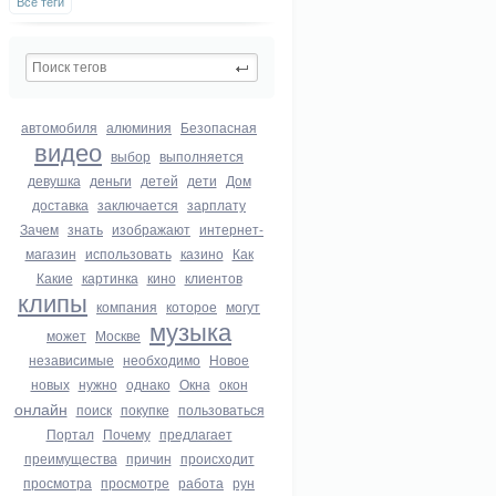
Все теги
автомобиля
алюминия
Безопасная
видео
выбор
выполняется
девушка
деньги
детей
дети
Дом
доставка
заключается
зарплату
Зачем
знать
изображают
интернет-
магазин
использовать
казино
Как
Какие
картинка
кино
клиентов
клипы
компания
которое
могут
музыка
может
Москве
независимые
необходимо
Новое
новых
нужно
однако
Окна
окон
онлайн
поиск
покупке
пользоваться
Портал
Почему
предлагает
преимущества
причин
происходит
просмотра
просмотре
работа
рун