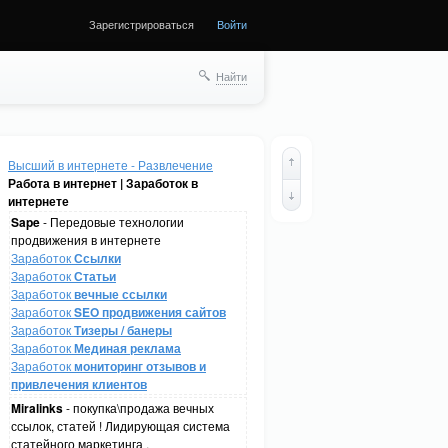
Зарегистрироваться
Войти
Найти
Высший в интернете - Развлечение
Работа в интернет | Заработок в
интернете
Sape
- Передовые технологии
продвижения в интернете
Заработок
Ссылки
Заработок
Статьи
Заработок
вечные ссылки
Заработок
SEO продвижения сайтов
Заработок
Тизеры / банеры
Заработок
Мединая реклама
Заработок
мониторинг отзывов и
привлечения клиентов
Miralinks
- покупка\продажа вечных
ссылок, статей ! Лидирующая система
статейного маркетинга .