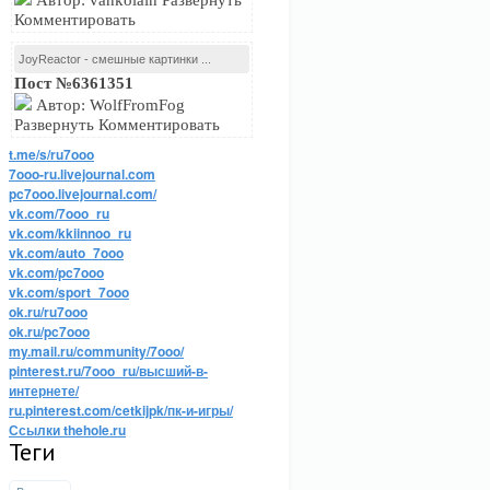
Автор: vankolain Развернуть
Комментировать
JoyReactor - смешные картинки ...
Пост №6361351
Автор: WolfFromFog
Развернуть Комментировать
t.me/s/ru7ooo
7ooo-ru.livejournal.com
pc7ooo.livejournal.com/
vk.com/7ooo_ru
vk.com/kkiinnoo_ru
vk.com/auto_7ooo
vk.com/pc7ooo
vk.com/sport_7ooo
ok.ru/ru7ooo
ok.ru/pc7ooo
my.mail.ru/community/7ooo/
pinterest.ru/7ooo_ru/высший-в-
интернете/
ru.pinterest.com/cetkijpk/пк-и-игры/
Ссылки thehole.ru
Теги