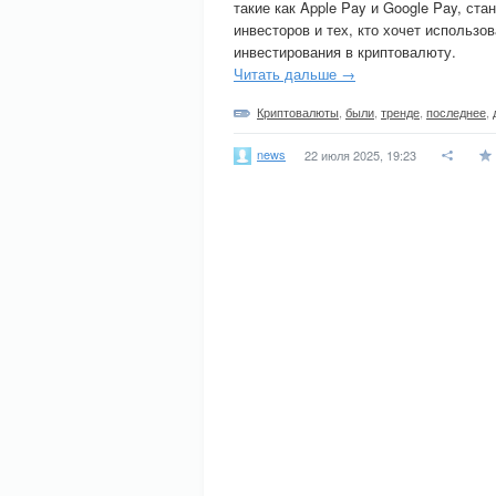
такие как Apple Pay и Google Pay, ст
инвесторов и тех, кто хочет использо
инвестирования в криптовалюту.
Читать дальше →
Криптовалюты
,
были
,
тренде
,
последнее
,
news
22 июля 2025, 19:23