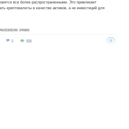
ановятся все более распространенными. Это привлекает
вать криптовалюты в качестве активов, а не инвестиций для
десятилетие
,
однако
0
856
0