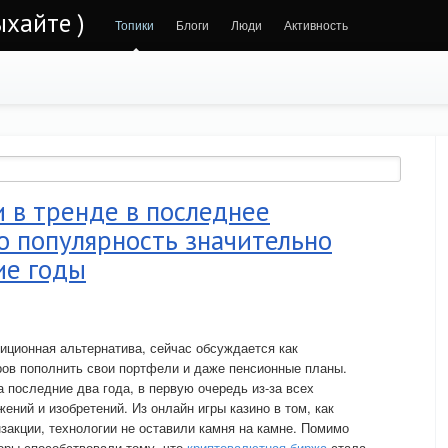
ыхайте )
Топики
Блоги
Люди
Активность
 в тренде в последнее
о популярность значительно
ие годы
тиционная альтернатива, сейчас обсуждается как
ров пополнить свои портфели и даже пенсионные планы.
 последние два года, в первую очередь из-за всех
ний и изобретений. Из онлайн игры казино в том, как
акции, технологии не оставили камня на камне. Помимо
торы способствовали тому, что
криптовалютная биржа
стала