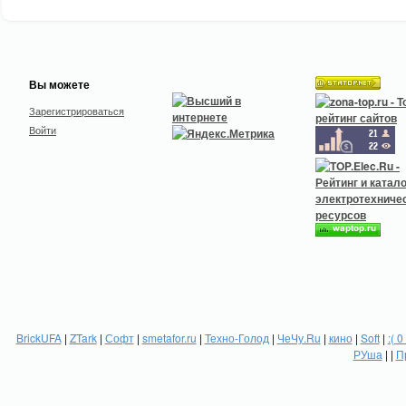
Вы можете
Зарегистрироваться
Войти
BrickUFA
|
ZTark
|
Софт
|
smetafor.ru
|
Техно-Голод
|
ЧеЧу.Ru
|
кино
|
Soft
|
:( 0
РУша
| |
П