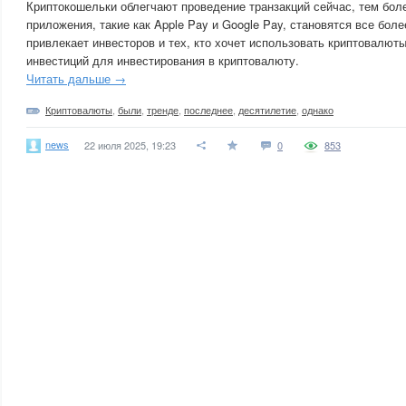
Криптокошельки облегчают проведение транзакций сейчас, тем бол
приложения, такие как Apple Pay и Google Pay, становятся все бол
привлекает инвесторов и тех, кто хочет использовать криптовалюты 
инвестиций для инвестирования в криптовалюту.
Читать дальше →
Криптовалюты
,
были
,
тренде
,
последнее
,
десятилетие
,
однако
news
22 июля 2025, 19:23
0
853