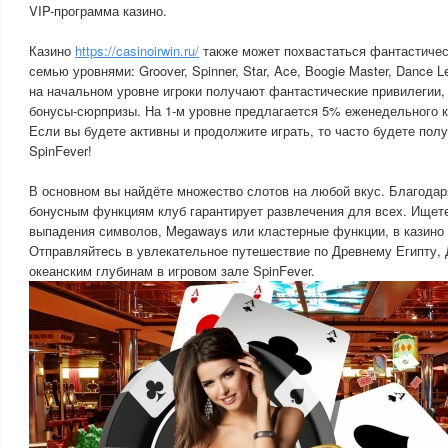
VIP-программа казино.
Казино
https://casinoirwin.ru/
также может похвастаться фантастичес
семью уровнями: Groover, Spinner, Star, Ace, Boogie Master, Dance 
на начальном уровне игроки получают фантастические привилегии, 
бонусы-сюрпризы. На 1-м уровне предлагается 5% еженедельного к
Если вы будете активны и продолжите играть, то часто будете пол
SpinFever!
В основном вы найдёте множество слотов на любой вкус. Благода
бонусным функциям клуб гарантирует развлечения для всех. Ищете
выпадения символов, Megaways или кластерные функции, в казино 
Отправляйтесь в увлекательное путешествие по Древнему Египту,
океанским глубинам в игровом зале SpinFever.