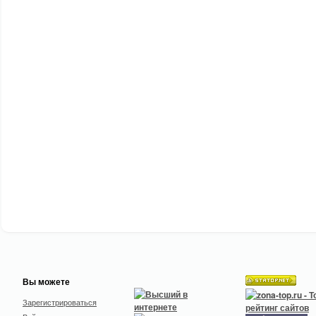
Вы можете
Зарегистрироваться