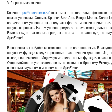
VIP-программа казино.
Казино
https://casinoirwin.ru/
также может похвастаться фантастичес
семью уровнями: Groover, Spinner, Star, Ace, Boogie Master, Dance 
на начальном уровне игроки получают фантастические привилегии, 
бонусы-сюрпризы. На 1-м уровне предлагается 5% еженедельного к
Если вы будете активны и продолжите играть, то часто будете пол
SpinFever!
В основном вы найдёте множество слотов на любой вкус. Благода
бонусным функциям клуб гарантирует развлечения для всех. Ищете
выпадения символов, Megaways или кластерные функции, в казино 
Отправляйтесь в увлекательное путешествие по Древнему Египту,
океанским глубинам в игровом зале SpinFever.