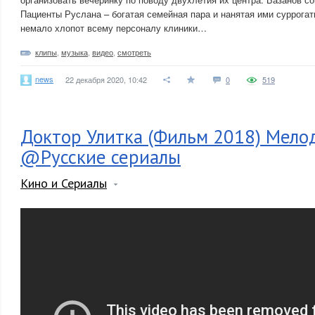
Пациенты Руслана – богатая семейная пара и нанятая ими суррога
немало хлопот всему персоналу клиники…
клипы
,
музыка
,
видео
,
смотреть
news
22 декабря 2020, 10:42
0
519
Доктор Улитка (Фильм 2018) Мело
@Русские сериалы
Кино и Сериалы