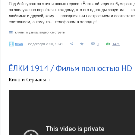
Под бой курантов этих и новых героев «Ёлок» объединит бумеранг 
он заслуженно вернётся к каждому, кто его однажды запустил — к
любимых и друзей, кому — праздничным настроением и соответст
состоянием, а кому-то… телефоном в холодце!
клипы
,
музыка
,
видео
,
смотреть
news
22 декабря 2020, 10:41
0
1471
ЁЛКИ 1914 / Фильм полностью HD
Кино и Сериалы