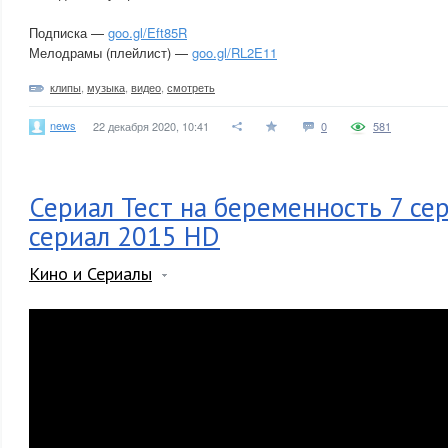
Подписка —
goo.gl/Eft85R
Мелодрамы (плейлист) —
goo.gl/RL2E11
клипы
,
музыка
,
видео
,
смотреть
news
22 декабря 2020, 10:41
0
581
Сериал Тест на беременность 7 сер
сериал 2015 HD
Кино и Сериалы