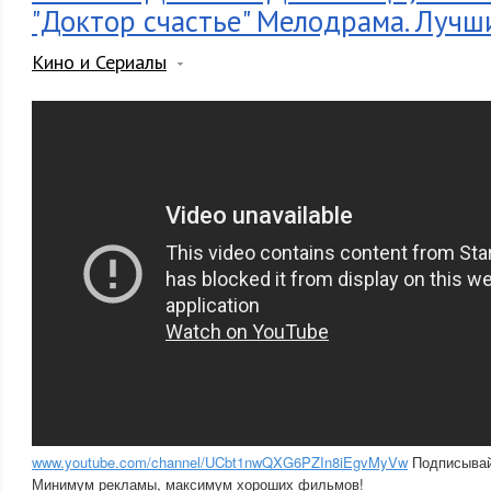
"Доктор счастье" Мелодрама. Луч
Кино и Сериалы
www.youtube.com/channel/UCbt1nwQXG6PZIn8iEgvMyVw
Подписывай
Минимум рекламы, максимум хороших фильмов!