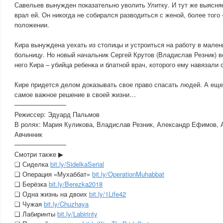
Савельев вынужден показательно уволить Улитку. И тут же выясняе
врал ей. Он никогда не собирался разводиться с женой, более того 
положении.
Кира вынуждена уехать из столицы и устроиться на работу в мале
больницу. Но новый начальник Сергей Крутов (Владислав Резник) вс
него Кира – yбийца ребенка и блатной врач, которого ему навязали 
Кире придется делом доказывать свое право спасать людей. А еще
самое важное решение в своей жизни…
————————
Режиссер: Эдуард Пальмов
В ролях: Мария Куликова, Владислав Резник, Александр Ефимов, 
Авчинник
————————
Смотри также ▶
❏ Сиделка
bit.ly/SidelkaSerial
❏ Операция «Мухаббат»
bit.ly/OperationMuhabbat
❏ Берёзка
bit.ly/Berezka2018
❏ Одна жизнь на двоих
bit.ly/1Life42
❏ Чужая
bit.ly/Chuzhaya
❏ Лабиринты
bit.ly/Labirinty