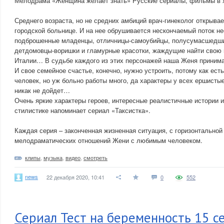
Мелодрама «Женщина желает знать» Русские сериалы, фильмы в 
Среднего возраста, но не средних амбиций врач-гинеколог открывае
городской больнице. И на нее обрушивается нескончаемый поток н
подброшенные младенцы, отличницы-самоубийцы, полусумасшедши
детдомовцы-воришки и гламурные красотки, жаждущие найти свою 
Италии… В судьбе каждого из этих персонажей наша Женя принима
И свое семейное счастье, конечно, нужно устроить, потому как ест
человек, но уж больно работы много, да характеры у всех ершистые
никак не дойдет…
Очень яркие характеры героев, интересные реалистичные истории и
стилистике напоминает сериал «Таксистка».
Каждая серия – законченная жизненная ситуация, с горизонтальной
мелодраматических отношений Жени с любимым человеком.
клипы
,
музыка
,
видео
,
смотреть
news
22 декабря 2020, 10:41
0
552
Сериал Тест на беременность 15 се