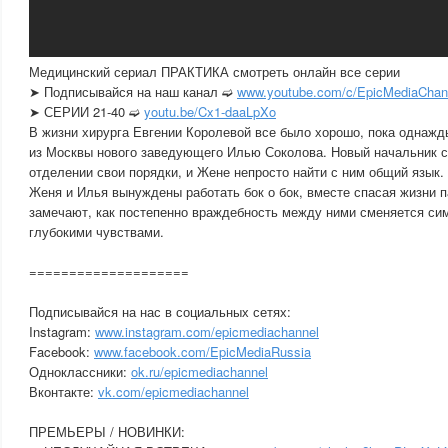
Медицинский сериал ПРАКТИКА смотреть онлайн все серии
➤ Подписывайся на наш канал ➫
www.youtube.com/c/EpicMediaChann
➤ СЕРИИ 21-40 ➫
youtu.be/Cx1-daaLpXo
В жизни хирурга Евгении Королевой все было хорошо, пока однажд
из Москвы нового заведующего Илью Соколова. Новый начальник с
отделении свои порядки, и Жене непросто найти с ним общий язык.
Женя и Илья вынуждены работать бок о бок, вместе спасая жизни п
замечают, как постепенно враждебность между ними сменяется сим
глубокими чувствами.
====================
Подписывайся на нас в социальных сетях:
Instagram:
www.instagram.com/epicmediachannel
Facebook:
www.facebook.com/EpicMediaRussia
Одноклассники:
ok.ru/epicmediachannel
Вконтакте:
vk.com/epicmediachannel
ПРЕМЬЕРЫ / НОВИНКИ: