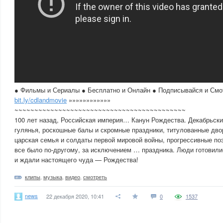
● Фильмы и Сериалы ● Бесплатно и Онлайн ● Подписывайся и Смо
bit.ly/cdlandmovie
»»»»»»»»»»»»
~~~~~~~~~~~~~~~~~~~~~~~~~~~~~~~~~~~~~~~~~~~
100 лет назад, Российская империя… Канун Рождества. Декабрьски
гулянья, роскошные балы и скромные праздники, титулованные дво
царская семья и солдаты первой мировой войны, прогрессивные п
все было по-другому, за исключением … праздника. Люди готовили
и ждали настоящего чуда — Рождества!
клипы
,
музыка
,
видео
,
смотреть
news
22 декабря 2020, 10:41
0
1537