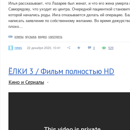
Илья рассказывает, что Лазарев был женат, и что его жена умерла
Саморядову, что уходит из центра. Очередной пациенткой станови
которой начались роды. Инга отказывается делать ей операцию. Ба
написать заявление по собственному желанию. Во время дежурств
плохо…
клипы
,
музыка
,
видео
,
смотреть
news
22 декабря 2020, 10:41
0
529
ЁЛКИ 3 / Фильм полностью HD
Кино и Сериалы