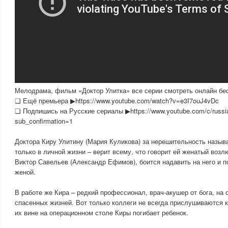
Мелодрама, фильм «Доктор Улитка» все серии смотреть онлайн бе
❏ Ещё премьера ▶https://www.youtube.com/watch?v=e3I7ouJ4vDc
❏ Подпишись на Русские сериалы ▶https://www.youtube.com/c/russia
sub_confirmation=1
Доктора Киру Улитину (Мария Куликова) за нерешительность называ
только в личной жизни – верит всему, что говорит ей женатый воз
Виктор Савельев (Александр Ефимов), боится надавить на него и п
женой.
В работе же Кира – редкий профессионал, врач-акушер от бога, на 
спасенных жизней. Вот только коллеги не всегда прислушиваются 
их вине на операционном столе Киры погибает ребенок.