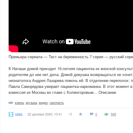
Премьера сериала — Тест на беременность 7 серия — русский сери
К Наташе домой приходит 15-летняя пациентка из женской консульт
родителям до нее нет дела. Домой девушка возвращаться не хочет
неонатолога Андрея Лазарева помочь ей. В отделении переполох: 
Павла Саморядова умирает пациантка-наркоманка. В этот момент в
комиссия из Москвы во главе с Колмогоровым… Описание
клипы
,
музыка
,
видео
,
смотреть
news
22 декабря 2020, 10:41
0
599