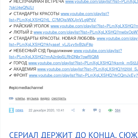
✔ НЕСЛУЧАЙНАЯ ВСТРЕЧА
www.youtube.com/playlist?list=PLmX
7pkU4eQNJLt
✔ СТАНДАРТЫ КРАСОТЫ
www.youtube.com/playlist?
list=PLmXgLXSHQ7rlL_C7MOjsiWXJjnVLg9P6V
✔ РАЙСКИЙ УГОЛОК
www.youtube.com/playlist?list=PLmXgLXSHQ7r
✔ ЛЮТЫЙ 2
www.youtube.com/playlist?list=PLmXgLXSHQ7rne0xOp
✔ СТАНДАРТЫ КРАСОТЫ. НОВАЯ ЛЮБОВЬ
www.youtube.com/playl
list=PLmXgLXSHQ7rkfyasef_yLJLyv5vB2pF8p
✔ НЕБЕСНЫЙ СУД Продолжение
www.youtube.com/playlist?
list=PLmXgLXSHQ7rmA2n9qSLRhDNbr7owRIQMi
✔ ГОРОД
www.youtube.com/playlist?list=PLmXgLXSHQ7rksmk_mSt
✔ АКАДЕМИЯ
www.youtube.com/playlist?list=PLmXgLXSHQ7rl2I0i
✔ ФРОНТ
www.youtube.com/playlist?list=PLmXgLXSHQ7rkCQmJx
#epicmediachannel
клипы
,
музыка
,
видео
,
смотреть
news
22 декабря 2020, 10:41
0
584
СЕРИАЛ ДЕРЖИТ ДО КОНЦА, СЮЖ