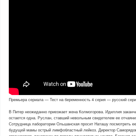
Премьера сериала — Тест на беременность 4 серия — русский сери
В Питер неожиданно приезжает жена Колмогорова. Идиллия заканч
остается одна. Руслан, ставший невольным свидетелем ее отчаяни
Сотрудница лаборатории Ольшанская просит Наташу посмотреть ее
будущей мамы острый лимфобластный лейкоз. Директор Саморядо
организовать вечеринку по поводу двухлетия их центра. Базанов с