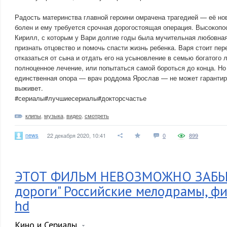
Радость материнства главной героини омрачена трагедией — её н
болен и ему требуется срочная дорогостоящая операция. Высокопо
Кирилл, с которым у Вари долгие годы была мучительная любовная
признать отцовство и помочь спасти жизнь ребенка. Варя стоит пе
отказаться от сына и отдать его на усыновление в семью богатого 
полноценное лечение, или попытаться самой бороться до конца. Но
единственная опора — врач роддома Ярослав — не может гарантиро
выживет.
#сериалы#лучшиесериалы#докторсчастье
клипы
,
музыка
,
видео
,
смотреть
news
22 декабря 2020, 10:41
0
899
ЭТОТ ФИЛЬМ НЕВОЗМОЖНО ЗАБЫТ
дороги" Российские мелодрамы, ф
hd
Кино и Сериалы