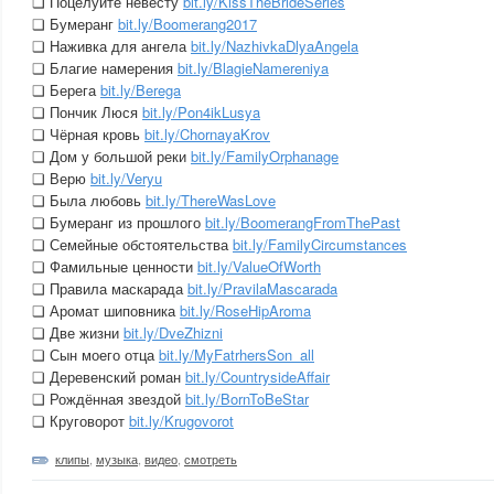
❏ Поцелуйте невесту
bit.ly/KissTheBrideSeries
❏ Бумеранг
bit.ly/Boomerang2017
❏ Наживка для ангела
bit.ly/NazhivkaDlyaAngela
❏ Благие намерения
bit.ly/BlagieNamereniya
❏ Берега
bit.ly/Berega
❏ Пончик Люся
bit.ly/Pon4ikLusya
❏ Чёрная кровь
bit.ly/ChornayaKrov
❏ Дом у большой реки
bit.ly/FamilyOrphanage
❏ Верю
bit.ly/Veryu
❏ Была любовь
bit.ly/ThereWasLove
❏ Бумеранг из прошлого
bit.ly/BoomerangFromThePast
❏ Семейные обстоятельства
bit.ly/FamilyCircumstances
❏ Фамильные ценности
bit.ly/ValueOfWorth
❏ Правила маскарада
bit.ly/PravilaMascarada
❏ Аромат шиповника
bit.ly/RoseHipAroma
❏ Две жизни
bit.ly/DveZhizni
❏ Сын моего отца
bit.ly/MyFatrhersSon_all
❏ Деревенский роман
bit.ly/CountrysideAffair
❏ Рождённая звездой
bit.ly/BornToBeStar
❏ Круговорот
bit.ly/Krugovorot
клипы
,
музыка
,
видео
,
смотреть