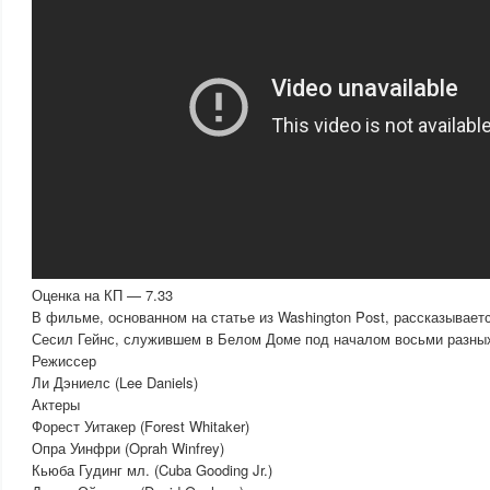
Оценка на КП — 7.33
В фильме, основанном на статье из Washington Post, рассказывает
Сесил Гейнс, служившем в Белом Доме под началом восьми разных
Режиссер
Ли Дэниелс (Lee Daniels)
Актеры
Форест Уитакер (Forest Whitaker)
Опра Уинфри (Oprah Winfrey)
Кьюба Гудинг мл. (Cuba Gooding Jr.)