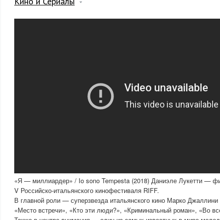
Кино и Сериалы
«Я — миллиардер» / Io sono Tempesta (2018) Даниэле Лукетти — ф
V Российско-итальянского кинофестиваля RIFF.
В главной роли — суперзвезда итальянского кино Марко Джаллини
«Место встречи», «Кто эти люди?», «Криминальный роман», «Во все
Также в центре внимания — один из самых известных в мире молод