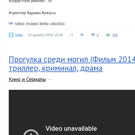
Возрастной рейтинг: 16
#триллер #драма #ужасы
клипы
,
музыка
,
видео
,
смотреть
news
22 декабря 2020, 23:42
0
562
Прогулка среди могил (Фильм 2014
триллер, криминал, драма
Кино и Сериалы