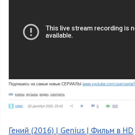
Подпишись на самые новые СЕРИАЛЫ
www.youtube.com/user/serial
клипы
,
музыка
,
видео
,
смотреть
news
22 декабря 2020, 23:42
0
895
Гений (2016) | Genius | Фильм в HD