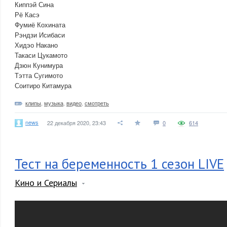
Киппэй Сина
Рё Касэ
Фумиё Кохината
Рэндзи Исибаси
Хидэо Накано
Такаси Цукамото
Дзюн Кунимура
Тэтта Сугимото
Соитиро Китамура
клипы
,
музыка
,
видео
,
смотреть
news
22 декабря 2020, 23:43
0
614
Тест на беременность 1 сезон LIVE
Кино и Сериалы