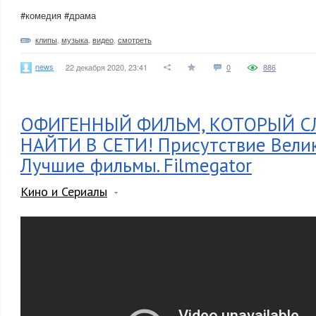
#комедия #драма
клипы
,
музыка
,
видео
,
смотреть
news
22 декабря 2020, 23:41
0
886
ОФИГЕННЫЙ ФИЛЬМ, КОТОРЫЙ 
НАЙТИ В СЕТИ! Присутствие Вели
Лучшие фильмы. Filmegator
Кино и Сериалы