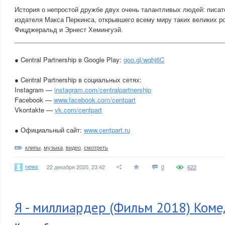
История о непростой дружбе двух очень талантливых людей: писа
издателя Макса Перкинса, открывшего всему миру таких великих ро
Фицджеральд и Эрнест Хемингуэй.
___________________________________________________________
● Central Partnership в Google Play:
goo.gl/wqhj6C
● Central Partnership в социальных сетях:
Instagram —
instagram.com/centralpartnership
Facebook —
www.facebook.com/centpart
Vkontakte —
vk.com/centpart
● Официальный сайт:
www.centpart.ru
клипы
,
музыка
,
видео
,
смотреть
news
22 декабря 2020, 23:42
0
622
Я - миллиардер (Фильм 2018) Коме