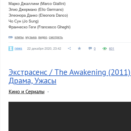
Марко Джаллини (Marco Giallini)
Элио Джермано (Elio Germano)
Элеонора Данко (Eleonora Danco)
Чо Сун (Jo Sung)
Франческо Геги (Francesco Gheghi)
клипы
,
музыка
,
видео
,
смотреть
news
22 декабря 2020, 23:42
0
601
Экстрасенс / The Awakening (2011)
Драма, Ужасы
Кино и Сериалы