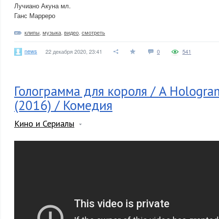
Лучиано Акуна мл.
Ганс Марреро
клипы
,
музыка
,
видео
,
смотреть
news
22 декабря 2020, 23:41
0
541
Голограмма для короля / A Hologram
(2016) / Комедия
Кино и Сериалы