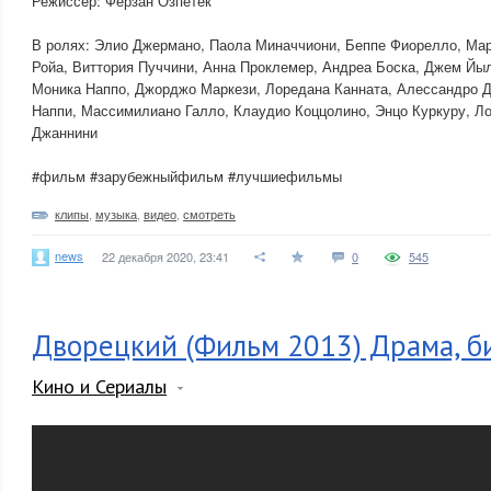
Режиссер: Ферзан Озпетек
В ролях: Элио Джермано, Паола Миначчиони, Беппе Фиорелло, Мар
Ройа, Виттория Пуччини, Анна Проклемер, Андреа Боска, Джем Йы
Моника Наппо, Джорджо Маркези, Лоредана Канната, Алессандро 
Наппи, Массимилиано Галло, Клаудио Коццолино, Энцо Куркуру, Ло
Джаннини
#фильм #зарубежныйфильм #лучшиефильмы
клипы
,
музыка
,
видео
,
смотреть
news
22 декабря 2020, 23:41
0
545
Дворецкий (Фильм 2013) Драма, б
Кино и Сериалы