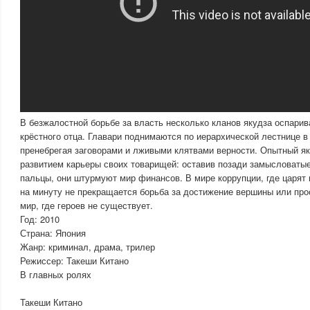
В безжалостной борьбе за власть несколько кланов якудза оспари
крёстного отца. Главари поднимаются по иерархической лестнице в 
пренебрегая заговорами и лживыми клятвами верности. Опытный я
развитием карьеры своих товарищей: оставив позади замысловатые
пальцы, они штурмуют мир финансов. В мире коррупции, где царят 
на минуту не прекращается борьба за достижение вершины или про
мир, где героев не существует.
Год: 2010
Страна: Япония
Жанр: криминал, драма, трилер
Режиссер: Такеши Китано
В главных ролях
Такеши Китано