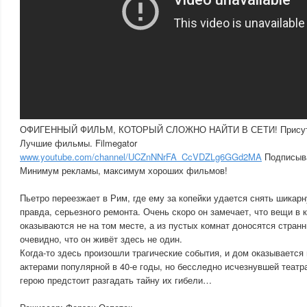
ОФИГЕННЫЙ ФИЛЬМ, КОТОРЫЙ СЛОЖНО НАЙТИ В СЕТИ! Присутс
Лучшие фильмы. Filmegator
www.youtube.com/channel/UCZnNNrFA_CcVDZLg6GGd2MA
Подписывай
Минимум рекламы, максимум хороших фильмов!
Пьетро переезжает в Рим, где ему за копейки удается снять шикар
правда, серьезного ремонта. Очень скоро он замечает, что вещи в к
оказываются не на том месте, а из пустых комнат доносятся стран
очевидно, что он живёт здесь не один.
Когда-то здесь произошли трагические события, и дом оказывается
актерами популярной в 40-е годы, но бесследно исчезнувшей театр
герою предстоит разгадать тайну их гибели…