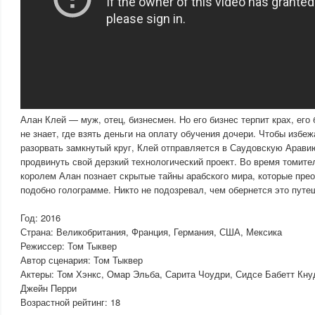
Алан Клей — муж, отец, бизнесмен. Но его бизнес терпит крах, его 
не знает, где взять деньги на оплату обучения дочери. Чтобы избеж
разорвать замкнутый круг, Клей отправляется в Саудовскую Аравию
продвинуть свой дерзкий технологический проект. Во время томите
королем Алан познает скрытые тайны арабского мира, которые пре
подобно голограмме. Никто не подозревал, чем обернется это пут
Год: 2016
Страна: Великобритания, Франция, Германия, США, Мексика
Режиссер: Том Тыквер
Автор сценария: Том Тыквер
Актеры: Том Хэнкс, Омар Эльба, Сарита Чоудри, Сидсе Бабетт Кну
Джейн Перри
Возрастной рейтинг: 18