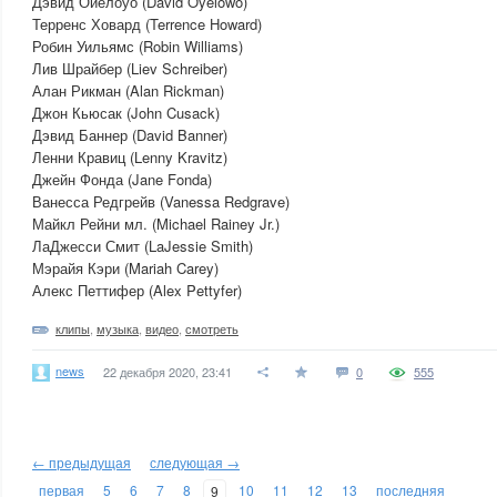
Дэвид Ойелоуо (David Oyelowo)
Терренс Ховард (Terrence Howard)
Робин Уильямс (Robin Williams)
Лив Шрайбер (Liev Schreiber)
Алан Рикман (Alan Rickman)
Джон Кьюсак (John Cusack)
Дэвид Баннер (David Banner)
Ленни Кравиц (Lenny Kravitz)
Джейн Фонда (Jane Fonda)
Ванесса Редгрейв (Vanessa Redgrave)
Майкл Рейни мл. (Michael Rainey Jr.)
ЛаДжесси Смит (LaJessie Smith)
Мэрайя Кэри (Mariah Carey)
Алекс Петтифер (Alex Pettyfer)
клипы
,
музыка
,
видео
,
смотреть
news
22 декабря 2020, 23:41
0
555
← предыдущая
следующая →
первая
5
6
7
8
10
11
12
13
последняя
9