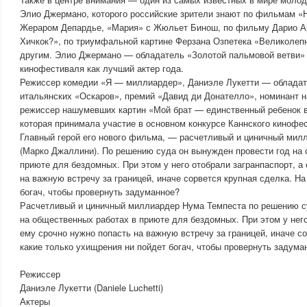
Элио Джермано, которого российские зрители знают по фильмам «Н
Жераром Депардье, «Мария» с Жюльет Бинош, по фильму Дарио А
Хичкок?», по триумфальной картине Ферзана Озпетека «Великолепн
другим. Элио Джермано — обладатель «Золотой пальмовой ветви» 
кинофестиваля как лучший актер года.
Режиссер комедии «Я — миллиардер», Даниэле Лукетти — облада
итальянских «Оскаров», премий «Давид ди Донателло», номинант н
режиссер нашумевших картин «Мой брат — единственный ребенок в
которая принимала участие в основном конкурсе Каннского кинофе
Главный герой его нового фильма, — расчетливый и циничный мил
(Марко Джаллини). По решению суда он вынужден провести год на
приюте для бездомных. При этом у него отобрали загранпаспорт, а
на важную встречу за границей, иначе сорвется крупная сделка. Н
богач, чтобы провернуть задуманное?
Расчетливый и циничный миллиардер Нума Темпеста по решению с
на общественных работах в приюте для бездомных. При этом у него
ему срочно нужно попасть на важную встречу за границей, иначе с
какие только ухищрения ни пойдет богач, чтобы провернуть задума
Режиссер
Даниэле Лукетти (Daniele Luchetti)
Актеры