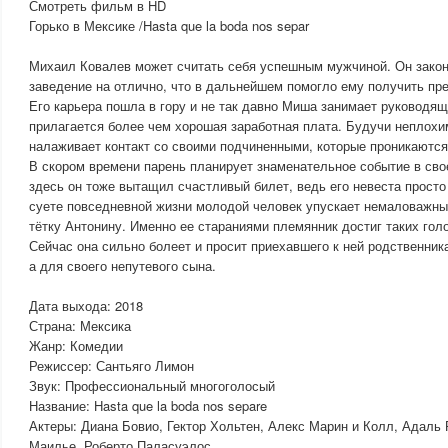
Смотреть фильм в HD
Горько в Мексике /Hasta que la boda nos separ
Михаил Ковалев может считать себя успешным мужчиной. Он закон
заведение на отлично, что в дальнейшем помогло ему получить пр
Его карьера пошла в гору и не так давно Миша занимает руководя
прилагается более чем хорошая заработная плата. Будучи неплохи
налаживает контакт со своими подчиненными, которые проникаются
В скором времени парень планирует знаменательное событие в сво
здесь он тоже вытащил счастливый билет, ведь его невеста просто 
суете повседневной жизни молодой человек упускает немаловажн
тётку Антонину. Именно ее стараниями племянник достиг таких го
Сейчас она сильно болеет и просит приехавшего к ней родственника
а для своего непутевого сына.
Дата выхода: 2018
Страна: Мексика
Жанр: Комедии
Режиссер: Сантьяго Лимон
Звук: Профессиональный многоголосый
Название: Hasta que la boda nos separe
Актеры: Диана Бовио, Гектор Хольтен, Алекс Марин и Колл, Адаль
Маилье, Роберто Паласуэлос