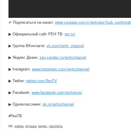
✔ Подписаться на канал:
www.youtube.com/c/rentvdoc?sub_confirmat
▶ Официальный сайт РЕН ТВ:
ren.tv/
▶ Группа ВКонтакте:
vk.com/rentv_channel
▶ Яндекс Дезен:
zen.yandex.ru/rentvchannel
▶ Instagram:
www.instagram.com/rentvchannel/
▶ Twitter:
twitter.com/RenTV
▶ Facebook:
www.facebook.com/rentvkino/
▶ Одноклассники:
ok.ru/rentvchannel
#РенТВ
клипы
,
музыка
,
видео
,
смотреть