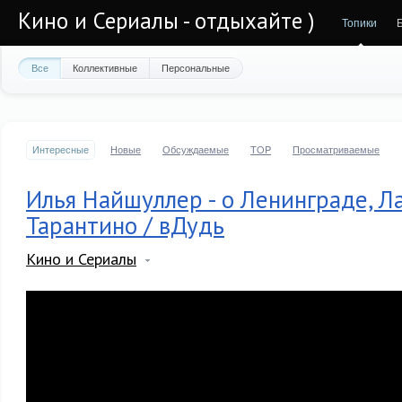
Кино и Сериалы - отдыхайте )
Топики
Все
Коллективные
Персональные
Интересные
Новые
Обсуждаемые
TOP
Просматриваемые
Илья Найшуллер - о Ленинграде, Л
Тарантино / вДудь
Кино и Сериалы