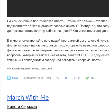
На чем основана политическая власть Ватикана? Какими материал
подкрепляется? Что скрывают папские архивы? Правда ли, что гос
дислокации штаб-квартир тайных обществ? Кто и как отмывает день
В мире множество тайн, но с нашей программой вы станете ближе к
фильм основан на научных открытиях, которые не известны широко
факты заставят пересмотреть свои взгляды на многие темы Как раз
вопросов, которые остаются без ответа, знает РЕН ТВ. В докумен
тайны» мы приподнимем завесу над загадками современности.
клипы
,
музыка
,
видео
,
смотреть
news
22 декабря 2020, 10:50
0
456
March With Me
Кино и Сериалы