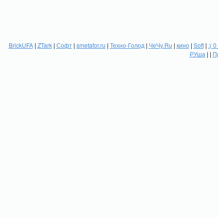
BrickUFA
|
ZTark
|
Софт
|
smetafor.ru
|
Техно-Голод
|
ЧеЧу.Ru
|
кино
|
Soft
|
:( 0
РУша
| |
П