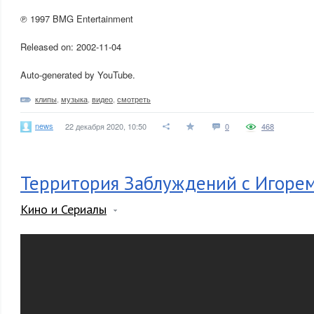
℗ 1997 BMG Entertainment
Released on: 2002-11-04
Auto-generated by YouTube.
клипы
,
музыка
,
видео
,
смотреть
news
22 декабря 2020, 10:50
0
468
Территория Заблуждений с Игоре
Кино и Сериалы