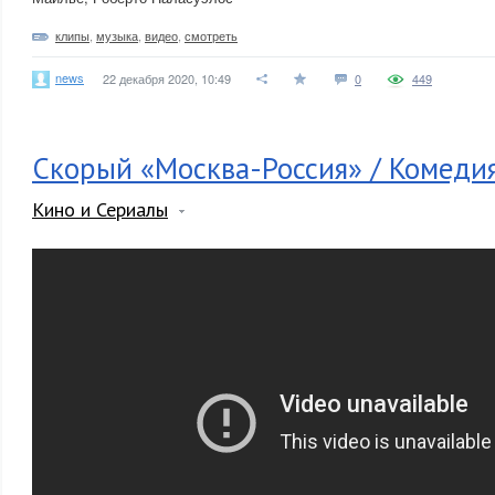
клипы
,
музыка
,
видео
,
смотреть
news
22 декабря 2020, 10:49
0
449
Скорый «Москва-Россия» / Комеди
Кино и Сериалы