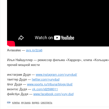
Aviasales —
avs.io/2za6
Илья Найшуллер — режиссер фильма «Хардкор», клипа «Кольщик»
прочей мощной жести
инстаграм Дудя —
www.instagram.com/yurydud/
твиттер Дудя —
twitter.com/yurydud
блог Дудя —
www.sports.ru/tribuna/blogs/dud/
вконтос Дудя —
vk.com/id2598011
фейсбук Дудя —
www.facebook.com/yury.dud
клипы
,
музыка
,
видео
,
смотреть