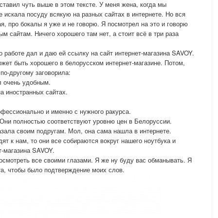
ставил чуть выше в этом тексте. У меня жена, когда мы
е искала посуду всякую на разных сайтах в интернете. Но вся
я, про бокалы я уже и не говорю. Я посмотрел на это и говорю
ым сайтам. Ничего хорошего там нет, а стоит всё в три раза
о работе дал и даю ей ссылку на сайт интернет-магазина SAVOY.
ожет быть хорошего в белорусском интернет-магазине. Потом,
 по-другому заговорила:
л очень удобным.
на иностранных сайтах.
фессионально и именно с нужного ракурса.
 Они полностью соответствуют уровню цен в Белоруссии.
азала своим подругам. Мол, она сама нашла в интернете.
дят к нам, то они все собираются вокруг нашего ноутбука и
т-магазина SAVOY.
осмотреть все своими глазами. Я же ну буду вас обманывать. Я
та, чтобы было подтверждение моих слов.