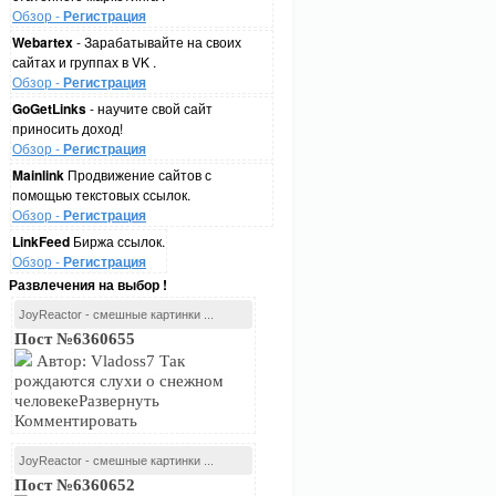
Обзор -
Регистрация
Webartex
- Зарабатывайте на своих
сайтах и группах в VK .
Обзор -
Регистрация
GoGetLinks
- научите свой сайт
приносить доход!
Обзор -
Регистрация
Mainlink
Продвижение сайтов с
помощью текстовых ссылок.
Обзор -
Регистрация
LinkFeed
Биржа ссылок.
Обзор -
Регистрация
Развлечения на выбор !
JoyReactor - смешные картинки ...
Пост №6360655
Автор: Vladoss7 Так
рождаются слухи о снежном
человекеРазвернуть
Комментировать
JoyReactor - смешные картинки ...
Пост №6360652