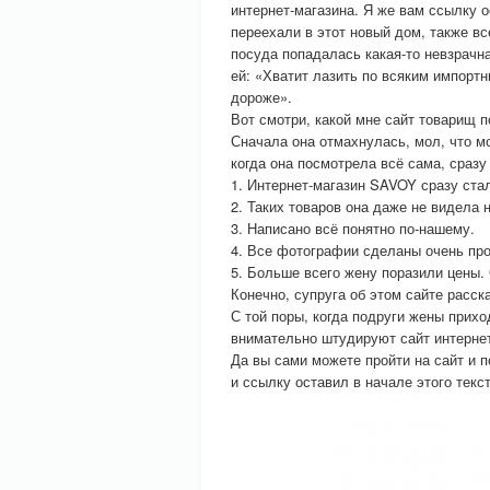
интернет-магазина. Я же вам ссылку о
переехали в этот новый дом, также вс
посуда попадалась какая-то невзрачна
ей: «Хватит лазить по всяким импортн
дороже».
Вот смотри, какой мне сайт товарищ п
Сначала она отмахнулась, мол, что м
когда она посмотрела всё сама, сразу
1. Интернет-магазин SAVOY сразу ста
2. Таких товаров она даже не видела 
3. Написано всё понятно по-нашему.
4. Все фотографии сделаны очень про
5. Больше всего жену поразили цены.
Конечно, супруга об этом сайте расск
С той поры, когда подруги жены прихо
внимательно штудируют сайт интерне
Да вы сами можете пройти на сайт и п
и ссылку оставил в начале этого текс