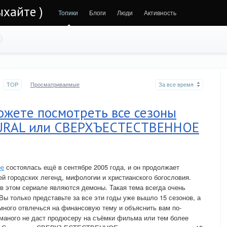
ыхайте )
Топики
Блоги
Люди
Активность
TOP
Просматриваемые
За все время
ожете посмотреть все сезоны
URAL или СВЕРХЪЕСТЕСТВЕННОЕ
ое
состоялась ещё в сентябре 2005 года, и он продолжает
й городских легенд, мифологии и христианского богословия.
в этом сериале являются демоны. Такая тема всегда очень
Вы только представьте за все эти годы уже вышло 15 сезонов, а
емного отвлечься на финансовую тему и объяснить вам по-
маного не даст продюсеру на съёмки фильма или тем более