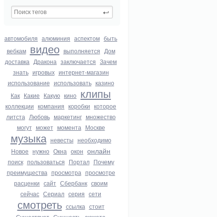
автомобиля
алюминия
аспектом
быть
видео
вебкам
выполняется
Дом
доставка
Дракона
заключается
Зачем
знать
игровых
интернет-магазин
использование
использовать
казино
клипы
Как
Какие
Какую
кино
коллекции
компания
коробки
которое
литста
Любовь
маркетинг
множество
могут
может
момента
Москве
музыка
невесты
необходимо
онлайн
Новое
нужно
Окна
окон
поиск
пользоваться
Портал
Почему
преимущества
просмотра
просмотре
расценки
сайт
Сбербанк
своим
сейчас
Сериал
серия
сети
смотреть
ссылка
стоит
Существует
Сущность
сюжета