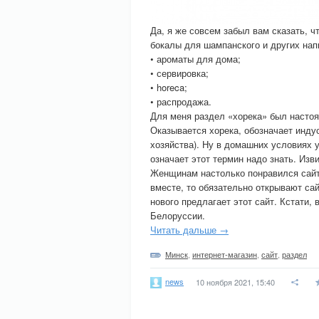
Да, я же совсем забыл вам сказать, ч
бокалы для шампанского и других напи
• ароматы для дома;
• сервировка;
• horeca;
• распродажа.
Для меня раздел «хорека» был настоящ
Оказывается хорека, обозначает инду
хозяйства). Ну в домашних условиях у
означает этот термин надо знать. Изв
Женщинам настолько понравился сайт 
вместе, то обязательно открывают сай
нового предлагает этот сайт. Кстати,
Белоруссии.
Читать дальше →
Минск
,
интернет-магазин
,
сайт
,
раздел
news
10 ноября 2021, 15:40