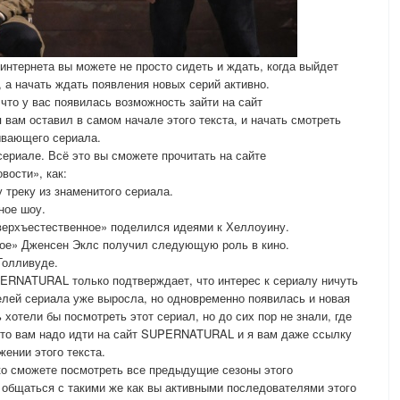
нтернета вы можете не просто сидеть и ждать, когда выйдет
, а начать ждать появления новых серий активно.
что у вас появилась возможность зайти на сайт
ам оставил в самом начале этого текста, и начать смотреть
тывающего сериала.
сериале. Всё это вы сможете прочитать на сайте
ости», как:
 треку из знаменитого сериала.
ное шоу.
верхъестественное» поделился идеями к Хеллоуину.
ное» Дженсен Эклс получил следующую роль в кино.
Голливуде.
PERNATURAL только подтверждает, что интерес к сериалу ничуть
елей сериала уже выросла, но одновременно появилась и новая
хотели бы посмотреть этот сериал, но до сих пор не знали, где
, что вам надо идти на сайт SUPERNATURAL и я вам даже ссылку
жении этого текста.
о сможете посмотреть все предыдущие сезоны этого
 общаться с такими же как вы активными последователями этого