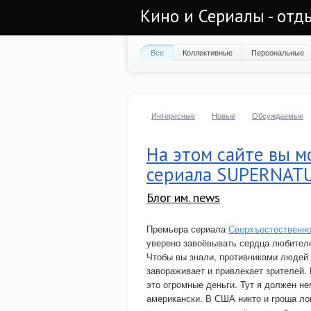
Кино и Сериалы - отд
Все
Коллективные
Персональные
Интересные
Новые
Обсуждаемые
На этом сайте вы м
сериала SUPERNAT
Блог им. news
Премьера сериала
Сверхъестественн
уверено завоёвывать сердца любителе
Чтобы вы знали, противниками людей 
завораживает и привлекает зрителей. 
это огромные деньги. Тут я должен н
американски. В США никто и гроша ло