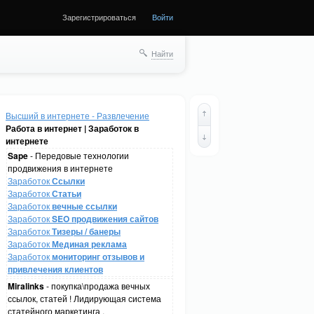
Зарегистрироваться
Войти
Найти
Высший в интернете - Развлечение
Работа в интернет | Заработок в
интернете
Sape
- Передовые технологии
продвижения в интернете
Заработок
Ссылки
Заработок
Статьи
Заработок
вечные ссылки
Заработок
SEO продвижения сайтов
Заработок
Тизеры / банеры
Заработок
Мединая реклама
Заработок
мониторинг отзывов и
привлечения клиентов
Miralinks
- покупка\продажа вечных
ссылок, статей ! Лидирующая система
статейного маркетинга .