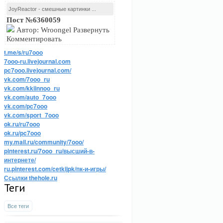
JoyReactor - смешные картинки ...
Пост №6360059
Автор: Wroongel Развернуть
Комментировать
t.me/s/ru7ooo
7ooo-ru.livejournal.com
pc7ooo.livejournal.com/
vk.com/7ooo_ru
vk.com/kkiinnoo_ru
vk.com/auto_7ooo
vk.com/pc7ooo
vk.com/sport_7ooo
ok.ru/ru7ooo
ok.ru/pc7ooo
my.mail.ru/community/7ooo/
pinterest.ru/7ooo_ru/высший-в-
интернете/
ru.pinterest.com/cetkijpk/пк-и-игры/
Ссылки thehole.ru
Теги
Все теги