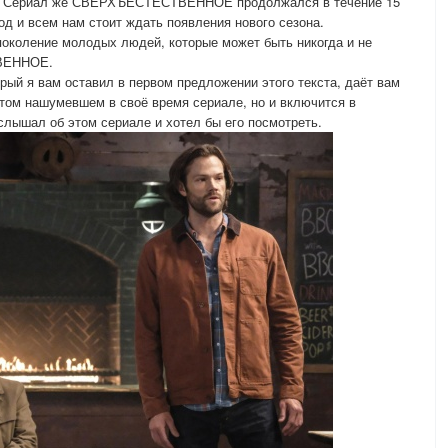
ки. Сериал же СВЕРХЪЕСТЕСТВЕННОЕ продолжался в течение 15
од и всем нам стоит ждать появления нового сезона.
поколение молодых людей, которые может быть никогда и не
ВЕННОЕ.
ый я вам оставил в первом предложении этого текста, даёт вам
этом нашумевшем в своё время сериале, но и включится в
лышал об этом сериале и хотел бы его посмотреть.