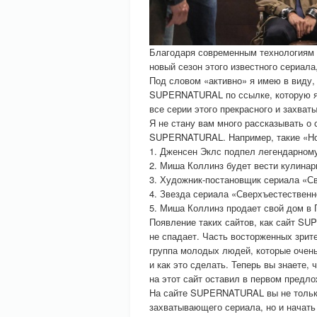
Благодаря современным технологиям и
новый сезон этого известного сериала
Под словом «активно» я имею в виду, 
SUPERNATURAL по ссылке, которую я в
все серии этого прекрасного и захва
Я не стану вам много рассказывать о 
SUPERNATURAL. Например, такие «Нов
1. Дженсен Эклс подпел легендарному
2. Миша Коллинз будет вести кулинар
3. Художник-постановщик сериала «С
4. Звезда сериала «Сверхъестествен
5. Миша Коллинз продает свой дом в 
Появление таких сайтов, как сайт SU
не спадает. Часть восторженных зрит
группа молодых людей, которые очень 
и как это сделать. Теперь вы знаете
на этот сайт оставил в первом предло
На сайте SUPERNATURAL вы не тольк
захватывающего сериала, но и начать