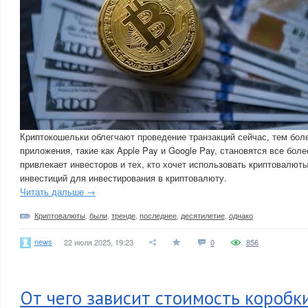
Криптокошельки облегчают проведение транзакций сейчас, тем бол
приложения, такие как Apple Pay и Google Pay, становятся все бол
привлекает инвесторов и тех, кто хочет использовать криптовалюты 
инвестиций для инвестирования в криптовалюту.
Читать дальше →
Криптовалюты
,
были
,
тренде
,
последнее
,
десятилетие
,
однако
news
22 июля 2025, 19:23
0
856
От чего зависит стоимость коробк