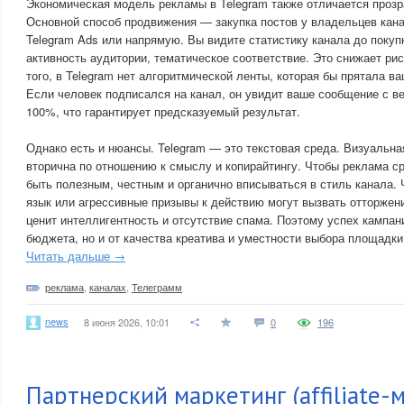
Экономическая модель рекламы в Telegram также отличается прозр
Основной способ продвижения — закупка постов у владельцев кан
Telegram Ads или напрямую. Вы видите статистику канала до покуп
активность аудитории, тематическое соответствие. Это снижает ри
того, в Telegram нет алгоритмической ленты, которая бы прятала ва
Если человек подписался на канал, он увидит ваше сообщение с ве
100%, что гарантирует предсказуемый результат.
Однако есть и нюансы. Telegram — это текстовая среда. Визуальна
вторична по отношению к смыслу и копирайтингу. Чтобы реклама с
быть полезным, честным и органично вписываться в стиль канала.
язык или агрессивные призывы к действию могут вызвать отторжени
ценит интеллигентность и отсутствие спама. Поэтому успех кампани
бюджета, но и от качества креатива и уместности выбора площадки
Читать дальше →
реклама
,
каналах
,
Телеграмм
news
8 июня 2026, 10:01
0
196
Партнерский маркетинг (affiliate-