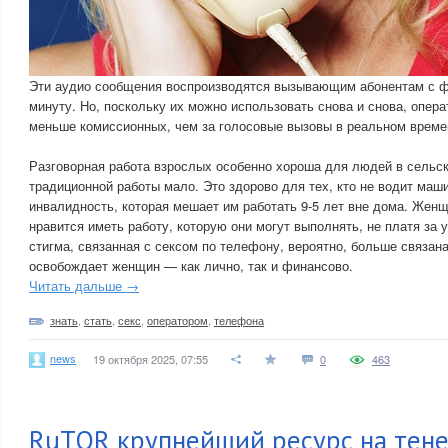
Эти аудио сообщения воспроизводятся вызывающим абонентам с ф
минуту. Но, поскольку их можно использовать снова и снова, опер
меньше комиссионных, чем за голосовые вызовы в реальном време
Разговорная работа взрослых особенно хороша для людей в сельск
традиционной работы мало. Это здорово для тех, кто не водит маш
инвалидность, которая мешает им работать 9-5 лет вне дома. Жен
нравится иметь работу, которую они могут выполнять, не платя за 
стигма, связанная с сексом по телефону, вероятно, больше связана
освобождает женщин — как лично, так и финансово.
Читать дальше →
знать
,
стать
,
секс
,
оператором
,
телефона
news
19 октября 2025, 07:55
0
463
RuTOR крупнейший ресурс на тен