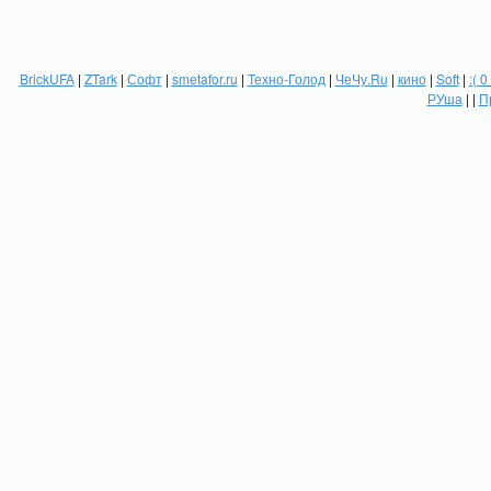
BrickUFA
|
ZTark
|
Софт
|
smetafor.ru
|
Техно-Голод
|
ЧеЧу.Ru
|
кино
|
Soft
|
:( 0
РУша
| |
П