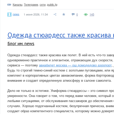
Каналы
,
Телеграмм
,
сети
,
public.tg
news
1 июня 2026, 11:34
0
145
Одежда стюардесс также красива 
Блог им. news
Одежда стюардесс также красива как полет. В ней есть что-то за
одновременно практичное и элегантное, отражающее дух скорости,
сервиса — поэтому
авиабилет москва — ош домодедово аэропорт
,
Будь то строгий темно-синий костюм с золотыми пуговицами, или я
комплект в корпоративных цветах авиакомпании, форма бортпровод
внимание и создает определенную атмосферу в салоне самолета.
Дело не только в эстетике. Униформа стюардессы – это символ п
уверенности. Она говорит о том, что перед вами человек, который 
любыми ситуациями, от обслуживания пассажиров до обеспечения 
случаях. Хорошо подогнанный костюм, безупречная прическа, вним
создает образ компетентного специалиста, которому можно доверят