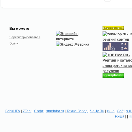
Вы можете
Зарегистрироваться
Войти
BrickUFA
|
ZTark
|
Софт
|
smetafor.ru
|
Техно-Голод
|
ЧеЧу.Ru
|
кино
|
Soft
|
:( 0
РУша
| |
П