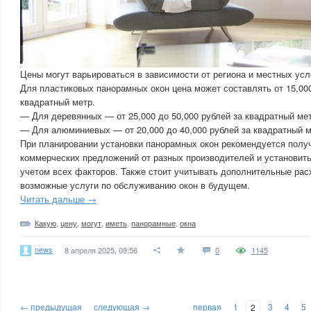
Цены могут варьироваться в зависимости от региона и местных усл
Для пластиковых панорамных окон цена может составлять от 15,000
квадратный метр.
— Для деревянных — от 25,000 до 50,000 рублей за квадратный мет
— Для алюминиевых — от 20,000 до 40,000 рублей за квадратный м
При планировании установки панорамных окон рекомендуется полу
коммерческих предложений от разных производителей и установить
учетом всех факторов. Также стоит учитывать дополнительные рас
возможные услуги по обслуживанию окон в будущем.
Читать дальше →
Какую
,
цену
,
могут
,
иметь
,
панорамные
,
окна
news
8 апреля 2025, 09:56
0
1145
← предыдущая
следующая →
первая
1
3
4
5
2