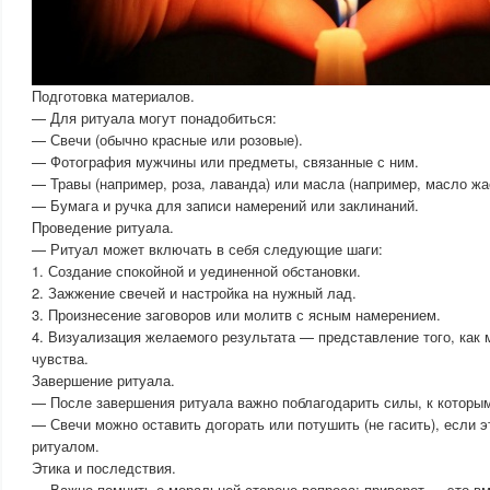
Подготовка материалов.
— Для ритуала могут понадобиться:
— Свечи (обычно красные или розовые).
— Фотография мужчины или предметы, связанные с ним.
— Травы (например, роза, лаванда) или масла (например, масло жа
— Бумага и ручка для записи намерений или заклинаний.
Проведение ритуала.
— Ритуал может включать в себя следующие шаги:
1. Создание спокойной и уединенной обстановки.
2. Зажжение свечей и настройка на нужный лад.
3. Произнесение заговоров или молитв с ясным намерением.
4. Визуализация желаемого результата — представление того, как 
чувства.
Завершение ритуала.
— После завершения ритуала важно поблагодарить силы, к которы
— Свечи можно оставить догорать или потушить (не гасить), если 
ритуалом.
Этика и последствия.
— Важно помнить о моральной стороне вопроса: приворот — это в