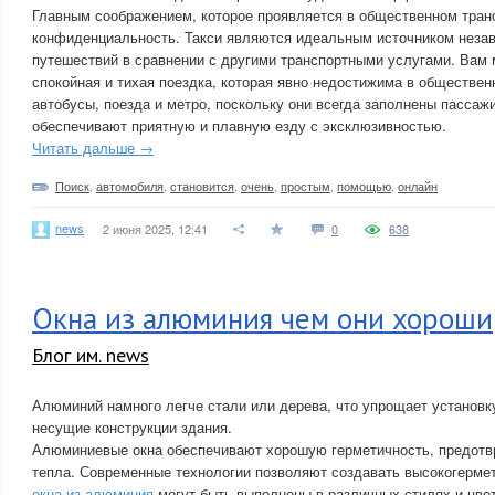
Главным соображением, которое проявляется в общественном тран
конфиденциальность. Такси являются идеальным источником неза
путешествий в сравнении с другими транспортными услугами. Вам 
спокойная и тихая поездка, которая явно недостижима в обществен
автобусы, поезда и метро, поскольку они всегда заполнены пассаж
обеспечивают приятную и плавную езду с эксклюзивностью.
Читать дальше →
Поиск
,
автомобиля
,
становится
,
очень
,
простым
,
помощью
,
онлайн
news
2 июня 2025, 12:41
0
638
Окна из алюминия чем они хороши
Блог им. news
Алюминий намного легче стали или дерева, что упрощает установку
несущие конструкции здания.
Алюминиевые окна обеспечивают хорошую герметичность, предотв
тепла. Современные технологии позволяют создавать высокогермет
окна из алюминия
могут быть выполнены в различных стилях и цвет