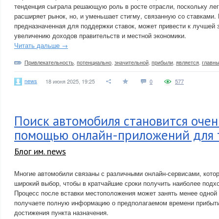
тенденция сыграла решающую роль в росте отрасли, поскольку лег
расширяет рынок, но, и уменьшает стигму, связанную со ставками. 
предназначенная для поддержки ставок, может привести к лучшей 
увеличению доходов правительств и местной экономики.
Читать дальше →
Привлекательность
,
потенциально
,
значительной
,
прибыли
,
является
,
главн
news
18 июня 2025, 19:25
0
577
Поиск автомобиля становится очен
помощью онлайн-приложений для 
Блог им. news
Многие автомобили связаны с различными онлайн-сервисами, кото
широкий выбор, чтобы в кратчайшие сроки получить наиболее под
Процесс после вставки местоположения может занять менее одной 
получаете полную информацию о предполагаемом времени прибыт
достижения пункта назначения.