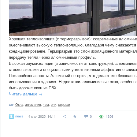
Хорошая теплоизоляция (с терморазрывом): современные алюмини
обеспечивают высокую теплоизоляцию, благодаря чему снижаются 
кондиционирование. Терморазрыв это слой изоляционного матери
передачу тепла через алюминиевый профиль.
Высокая звукоизоляция (в зависимости от конструкции): алюминие
стеклопакетами и специальными уплотнителями эффективно снижа
Пожаробезопасность: Алюминий негорюч, что делает его безопасн
использования в зданиях. Недостатки. алюминиевые окна, особенн
быть дороже окон из ПВХ.
Читать дальше →
Окна
,
алюминия
,
чем
,
они
,
хороши
news
4 мая 2025, 14:11
0
1356