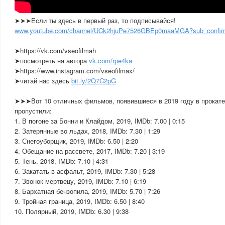
➤➤➤Если ты здесь в первый раз, то подписывайся!
www.youtube.com/channel/UCk2hjuPe7526GBEp0maaMGA?sub_confir
➤https://vk.com/vseofilmah
➤посмотреть на автора
vk.com/rpe4ka
➤https://www.instagram.com/vseofilmax/
➤читай нас здесь
bit.ly/2Q7C2pG
➤➤➤Вот 10 отличных фильмов, появившиеся в 2019 году в прокате
пропустили:
1. В погоне за Бонни и Клайдом, 2019, IMDb: 7.00 | 0:15
2. Затерянные во льдах, 2018, IMDb: 7.30 | 1:29
3. Снегоуборщик, 2019, IMDb: 6.50 | 2:20
4. Обещание на рассвете, 2017, IMDb: 7.20 | 3:19
5. Тень, 2018, IMDb: 7.10 | 4:31
6. Закатать в асфальт, 2019, IMDb: 7.30 | 5:28
7. Звонок мертвецу, 2019, IMDb: 7.10 | 6:19
8. Бархатная бензопила, 2019, IMDb: 5.70 | 7:26
9. Тройная граница, 2019, IMDb: 6.50 | 8:40
10. Полярный, 2019, IMDb: 6.30 | 9:38