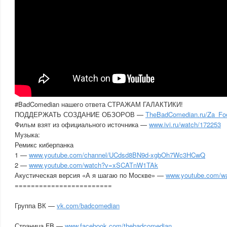
#BadComedian нашего ответа СТРАЖАМ ГАЛАКТИКИ!
ПОДДЕРЖАТЬ СОЗДАНИЕ ОБЗОРОВ —
TheBadComedian.ru/Za_Foo
Фильм взят из официального источника —
www.ivi.ru/watch/172253
Музыка:
Ремикс киберпанка
1 —
www.youtube.com/channel/UCdsd8BN9d-xgbOh7Wc3HCwQ
2 —
www.youtube.com/watch?v=xSCATnW1TAk
Акустическая версия «А я шагаю по Москве» —
www.youtube.com/w
========================
Группа ВК —
vk.com/badcomedian
Страница FB —
www.facebook.com/thebadcomedian