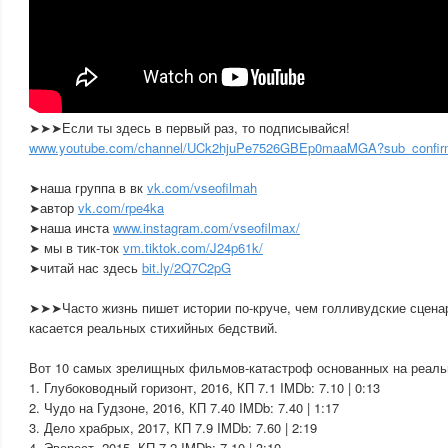
➤➤➤Если ты здесь в первый раз, то подписывайся!
www.youtube.com/channel/UCk2hjuPe7526GBEp0maaMGA?sub_confir
➤наша группа в вк
vk.com/vseofilmah
➤автор
vk.com/rpe4ka
➤наша инста
www.instagram.com/vseofilmax/
➤ мы в тик-ток
vm.tiktok.com/J24p61k/
➤читай нас здесь
bit.ly/2Q7C2pG
➤➤➤Часто жизнь пишет истории по-круче, чем голливудские сцена
касается реальных стихийных бедствий.
Вот 10 самых зрелищных фильмов-катастроф основанных на реаль
1. Глубоководный горизонт, 2016, КП 7.1 IMDb: 7.10 | 0:13
2. Чудо на Гудзоне, 2016, КП 7.40 IMDb: 7.40 | 1:17
3. Дело храбрых, 2017, КП 7.9 IMDb: 7.60 | 2:19
4. Эверест, 2015, КП 7.2 IMDb: 7.10 | 3:10