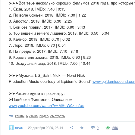
➤➤➤Вот тебе несколько хороших фильмов 2018 года, про которые 
1. Скин, 2018, IMDb: 7.40 | 0:13
2. По воле божьей, 2018, IMDb: 7.30 | 1:22
3. Апостол, 2018, IMDb: 6.30 | 2:25
4. Бои без правил, 2017, IMDb: 6.90 | 3:43
5. 100 вещей и ничего лишнего, 2018, IMDb: 6.50 | 5:04
6. Калибр, 2018, IMDb: 6.70 | 6:02
7. Лоро, 2018, IMDb: 6.70 | 6:54
8. На пределе, 2017, IMDb: 7.10 | 8:18
9. Король вне закона, 2018, IMDb: 6.90 | 9:26
10. Воздушный шар, 2018, IMDb: 7.60 | 10:44
➤➤➤Музыка: ES_Saint Nick — Nbhd Nick
Production Music courtesy of Epidemic Sound"
www.epidemicsound.co
➤➤Рекомендуем к просмотру:
➤Подборки Фильмов с Описанием
www.youtube.com/watch?v=MBcW0z-zZxs
клипы
,
музыка
,
видео
,
смотреть
news
22 декабря 2020, 23:44
0
556