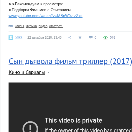
➤➤Рекомендуем к просмотру:
➤Подборки Фильмов с Описанием
www.youtube.com/watch?v=MBcW0z-zZxs
клипы
,
музыка
,
видео
,
смотреть
news
22 декабря 2020, 23:43
0
518
Сын дьявола фильм триллер (2017
Кино и Сериалы