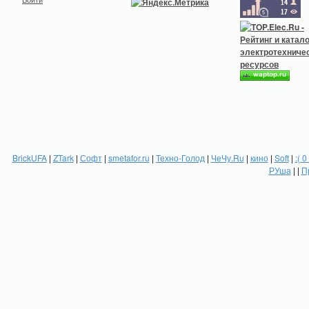
BrickUFA
|
ZTark
|
Софт
|
smetafor.ru
|
Техно-Голод
|
ЧеЧу.Ru
|
кино
|
Soft
|
:( 0
РУша
| |
П