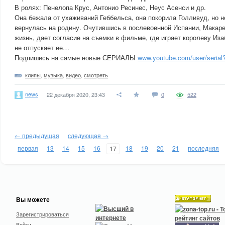
В ролях: Пенелопа Крус, Антонио Ресинес, Неус Асенси и др.
Она бежала от ухаживаний Геббельса, она покорила Голливуд, но 
вернулась на родину. Очутившись в послевоенной Испании, Макаре
жизнь, дает согласие на съемки в фильме, где играет королеву Иза
не отпускает ее…
Подпишись на самые новые СЕРИАЛЫ
www.youtube.com/user/serial
клипы
,
музыка
,
видео
,
смотреть
news
22 декабря 2020, 23:43
0
522
← предыдущая
следующая →
первая
13
14
15
16
18
19
20
21
последняя
17
Вы можете
Зарегистрироваться
Войти