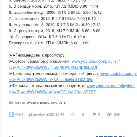
5. В сердце моря, 2015, КП 7.2 IMDb: 6.90 | 4:14
6. Башни-близнецы, 2006, КП 6.5 IMDb: 5.90 | 5:12
7. Невозможное, 2012, КП 7.9 IMDb: 7.60 | 6:10
8. Неуправляемый, 2010, КП 7.3 IMDb: 6.80 | 7:12
9. И грянул шторм, 2016, КП 7.0 IMDb: 6.80 | 8:09
10. Переправа, 2014, КП 6.9 IMDb: 6.10 и
Переправа 2, 2015, КП 6.2 IMDb: 6.00 | 8:52
➤➤Рекомендуем к просмотру:
➤Обзоры сериалов с описанием:
www.youtube.com/playlist?
list=PL4kt8Wxl3uWWv4ToIyN6WSKGxNB6hEkOF
➤Триллеры, головоломки, неожиданный финал:
www.youtube.com/pla
list=PL4kt8Wxl3uWWfnYN5ez18gNa1LO03D6jd
➤Фильмы которые вы могли пропустить:
www.youtube.com/playlist?
list=PL4kt8Wxl3uWXU40rxmOGi1w97Adu6SFZZ
клипы
,
музыка
,
видео
,
смотреть
news
22 декабря 2020, 23:44
0
539