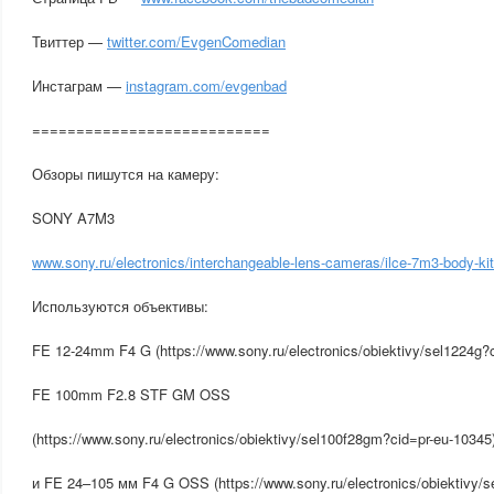
Твиттер —
twitter.com/EvgenComedian
Инстаграм —
instagram.com/evgenbad
===========================
Обзоры пишутся на камеру:
SONY A7M3
www.sony.ru/electronics/interchangeable-lens-cameras/ilce-7m3-body-ki
Используются объективы:
FE 12-24mm F4 G (https://www.sony.ru/electronics/obiektivy/sel1224g?c
FE 100mm F2.8 STF GM OSS
(https://www.sony.ru/electronics/obiektivy/sel100f28gm?cid=pr-eu-10345
и FE 24–105 мм F4 G OSS (https://www.sony.ru/electronics/obiektivy/s