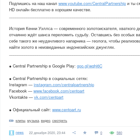
Подпишись на наш канал
www.youtube.com/CentralPartnership
и ты с
HD онлайн бесплатно в хорошем качестве.
___________________________________________________________
История Кенни Уэллса — современного золотоискателя, хваткого д
отчаянно ждёт шанса переломить судьбу. Оставшись без особых ва
себе такого же неудачливого напарника — геолога, чтобы реализов
найти золото в неизведанных индонезийских джунглях.
___________________________________________________________
● Central Partnership в Google Play:
goo.gl/wqhj6C
● Central Partnership в социальных сетях:
Instagram —
instagram.com/centralpartnership
Facebook —
www.facebook.com/centpart
Vkontakte —
vk.com/centpart
● Официальный сайт:
www.centpart.ru
клипы
,
музыка
,
видео
,
смотреть
news
22 декабря 2020, 23:44
0
580