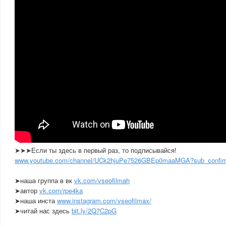
➤➤➤Если ты здесь в первый раз, то подписывайся!
www.youtube.com/channel/UCk2hjuPe7526GBEp0maaMGA?sub_confir
➤наша группа в вк
vk.com/vseofilmah
➤автор
vk.com/rpe4ka
➤наша инста
www.instagram.com/vseofilmax/
➤читай нас здесь
bit.ly/2Q7C2pG