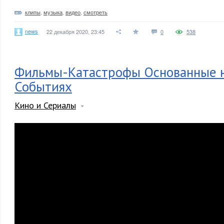
клипы
,
музыка
,
видео
,
смотреть
news
22 декабря 2020, 23:45
0
538
Фильмы-Катастрофы Основанные н
Событиях
Кино и Сериалы