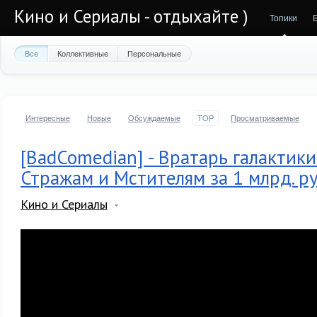
Кино и Сериалы - отдыхайте )
Топики
Все
Коллективные
Персональные
Интересные
Новые
Обсуждаемые
TOP
Просматриваемые
[BadComedian] - Вратарь галакти
Стражам и Мстителям за 1 млрд. р
Кино и Сериалы