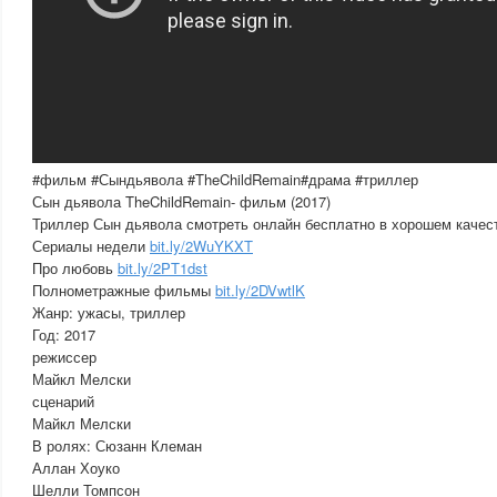
#фильм #Сындьявола #TheChildRemain#драма #триллер
Сын дьявола TheChildRemain- фильм (2017)
Триллер Сын дьявола смотреть онлайн бесплатно в хорошем качес
Сериалы недели
bit.ly/2WuYKXT
Про любовь
bit.ly/2PT1dst
Полнометражные фильмы
bit.ly/2DVwtlK
Жанр: ужасы, триллер
Год: 2017
режиссер
Майкл Мелски
сценарий
Майкл Мелски
В ролях: Сюзанн Клеман
Аллан Хоуко
Шелли Томпсон