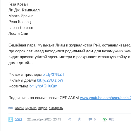
Геза Ковач
Ли Дж. Кэмпбелл
Марта Ирвинг
Рена Коссац
Гленн Лефчак
Лесли Смит
Семейная пара, музыкант Лиам и журналистка Рей, останавливается
где сорок лет назад находился родильный дом для незамужних же
видит призрак убитой здесь матери и раскрывает страшную тайну о
доме детей…
Фильмы триллеры
bit.ly/37I9ZlT
Фильмы драмы
bit.ly/2WXzlbW
Фортитьюд
bit.ly/2AQH8Qm
Подпишись на самые новые СЕРИАЛЫ
www.youtube.com/user/serial
клипы
,
музыка
,
видео
,
смотреть
news
22 декабря 2020, 23:43
0
628