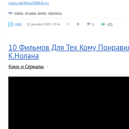
youtu.be/Kk4JOMkAn1c
клипы
,
музыка
,
видео
,
смотреть
news
22 декабря 2020, 23:44
0
495
10 Фильмов Для Тех Кому Понравил
К.Нолана
Кино и Сериалы