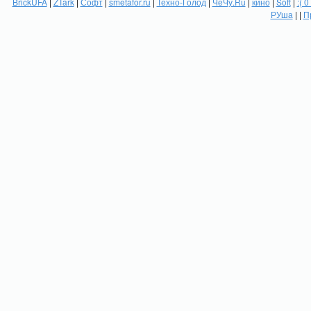
BrickUFA
|
ZTark
|
Софт
|
smetafor.ru
|
Техно-Голод
|
ЧеЧу.Ru
|
кино
|
Soft
|
:( 0
РУша
| |
П