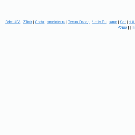
BrickUFA
|
ZTark
|
Софт
|
smetafor.ru
|
Техно-Голод
|
ЧеЧу.Ru
|
кино
|
Soft
|
:( 0
РУша
| |
П