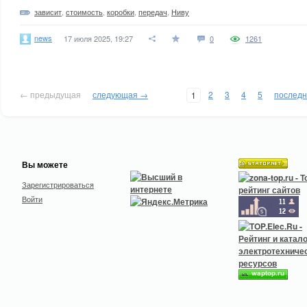
зависит
,
стоимость
,
коробки
,
передач
,
Ниву
news
17 июля 2025, 19:27
0
1261
← предыдущая
следующая →
2
3
4
5
послед
1
Вы можете
Зарегистрироваться
Войти