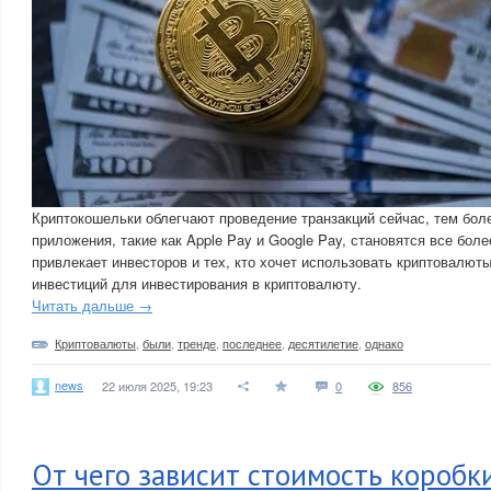
Криптокошельки облегчают проведение транзакций сейчас, тем бол
приложения, такие как Apple Pay и Google Pay, становятся все бол
привлекает инвесторов и тех, кто хочет использовать криптовалюты 
инвестиций для инвестирования в криптовалюту.
Читать дальше →
Криптовалюты
,
были
,
тренде
,
последнее
,
десятилетие
,
однако
news
22 июля 2025, 19:23
0
856
От чего зависит стоимость коробк