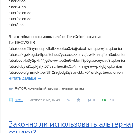
rutor-or.cc
rutor24.co
rutorforum.cc
rutorforum.cc
rutor8.cc
Для стабильности используйте Tor (Onion) ссылки:
Tor BROWSER
rutordeeps25nymfuqltk6bftzxoefba3zixjjkdaxttwmqaprwjusqd.onion
rutordarkgwkpgdo4fpes7dneu7yxoacozztslvcjcw6zhhlajiom3ad.onion
rutorbest4b3y2pvk44jg6wwwitpo2ur6wktani3p5gtbuxuydau3tqd.onion
rutorclubywi5zpkjsiyt57ivsc4aecikc3x4mxnrqyrwvvpvigbjfqd.onion
rutorcoolurgmmcktpwrtffjr2rsgbdg2ajzovxktxv64wrvkgctaeqd.onion
Читать дальше →
RuTOR
,
крупнейший
,
ресурс
,
теневом
,
рынке
news
3 октября 2025, 07:49
0
695
Законно ли использовать альтерн
ссылку?