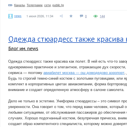
Каналы
,
Телеграмм
,
сети
,
public.tg
news
1 июня 2026, 11:34
0
144
Одежда стюардесс также красива 
Блог им. news
Одежда стюардесс также красива как полет. В ней есть что-то за
одновременно практичное и элегантное, отражающее дух скорости,
сервиса — поэтому
авиабилет москва — ош домодедово аэропорт
,
Будь то строгий темно-синий костюм с золотыми пуговицами, или я
комплект в корпоративных цветах авиакомпании, форма бортпровод
внимание и создает определенную атмосферу в салоне самолета.
Дело не только в эстетике. Униформа стюардессы – это символ п
уверенности. Она говорит о том, что перед вами человек, который 
любыми ситуациями, от обслуживания пассажиров до обеспечения 
случаях. Хорошо подогнанный костюм, безупречная прическа, вним
создает образ компетентного специалиста, которому можно доверят