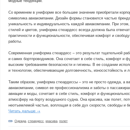
модные тенденции.
Со временем в униформе все большее значение приобретали корпо
символика авиакомпании. Дизайн формы становился частью бренда
уникальность и индивидуальность каждой авиакомпании. При этом,
стилей и цветов, униформа стюардесс всегда должна была отвеча
практичности и функциональности, обеспечивая комфорт и свободу
работы.
Современная униформа стюардесс – это результат тщательной раб
и самих бортпроводников. Она сочетает в себе стиль, комфорт и ф
высоким требованиям безопасности и гигиены. В ее создании испо
и технологии, обеспечивающие долговечность, износостойкость и л
Таким образом, униформа стюардессы – это не просто одежда, а 
авиакомпании, символ ее профессионализма и заботы о пассажира
авиации и моды, сочетает в себе стиль, комфорт и функциональнос
атмосферу на борту воздушного судна. Она красива, как полет, пот
неотъемлемой частью, воплощая в себе дух скорости, свободы и б
Читать дальше →
Одежда
,
стюардесс
,
красива
,
полет