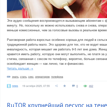
Эти аудио сообщения воспроизводятся вызывающим абонентам с ф
минуту. Но, поскольку их можно использовать снова и снова, опер
меньше комиссионных, чем за голосовые вызовы в реальном време
Разговорная работа взрослых особенно хороша для людей в сельск
традиционной работы мало. Это здорово для тех, кто не водит маш
инвалидность, которая мешает им работать 9-5 лет вне дома. Жен
нравится иметь работу, которую они могут выполнять, не платя за 
стигма, связанная с сексом по телефону, вероятно, больше связана
освобождает женщин — как лично, так и финансово.
Читать дальше →
знать
,
стать
,
секс
,
оператором
,
телефона
news
19 октября 2025, 07:55
0
462
RuTOR крупнейший ресурс на тен