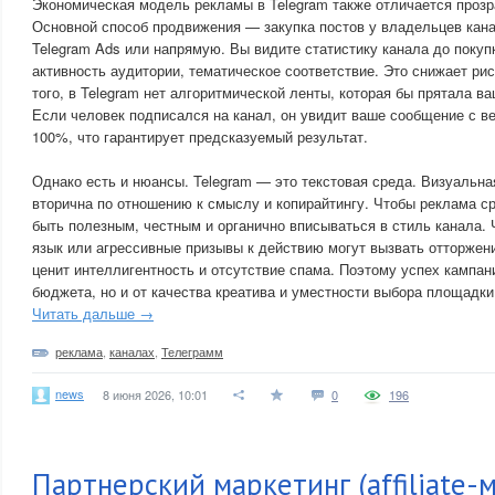
Экономическая модель рекламы в Telegram также отличается прозр
Основной способ продвижения — закупка постов у владельцев кан
Telegram Ads или напрямую. Вы видите статистику канала до покуп
активность аудитории, тематическое соответствие. Это снижает ри
того, в Telegram нет алгоритмической ленты, которая бы прятала ва
Если человек подписался на канал, он увидит ваше сообщение с ве
100%, что гарантирует предсказуемый результат.
Однако есть и нюансы. Telegram — это текстовая среда. Визуальна
вторична по отношению к смыслу и копирайтингу. Чтобы реклама с
быть полезным, честным и органично вписываться в стиль канала.
язык или агрессивные призывы к действию могут вызвать отторжени
ценит интеллигентность и отсутствие спама. Поэтому успех кампани
бюджета, но и от качества креатива и уместности выбора площадки
Читать дальше →
реклама
,
каналах
,
Телеграмм
news
8 июня 2026, 10:01
0
196
Партнерский маркетинг (affiliate-