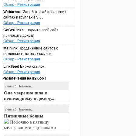
Обзор -
Регистрация
Webartex
- Зарабатывайте на своих
сайтах и группах в VK .
Обзор -
Регистрация
GoGetLinks
- научите свой сайт
приносить доход!
Обзор -
Регистрация
Mainlink
Продвижение сайтов с
помощью текстовых ссылок.
Обзор -
Регистрация
LinkFeed
Биржа ссылок.
Обзор -
Регистрация
Развлечения на выбор !
Лента ЯПлакалъ...
Она уверенно шла к
пешеходному переходу...
Лента ЯПлакалъ...
Пятничные бояны
Побояню в пятницу
мелькавшими картинками