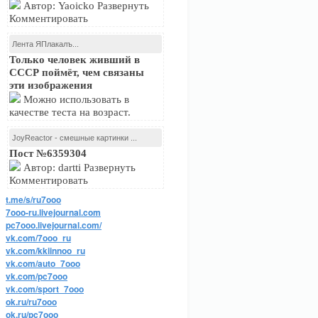
Автор: Yaoicko Развернуть
Комментировать
Лента ЯПлакалъ...
Только человек живший в
СССР поймёт, чем связаны
эти изображения
Можно использовать в
качестве теста на возраст.
JoyReactor - смешные картинки ...
Пост №6359304
Автор: dartti Развернуть
Комментировать
t.me/s/ru7ooo
7ooo-ru.livejournal.com
pc7ooo.livejournal.com/
vk.com/7ooo_ru
vk.com/kkiinnoo_ru
vk.com/auto_7ooo
vk.com/pc7ooo
vk.com/sport_7ooo
ok.ru/ru7ooo
ok.ru/pc7ooo