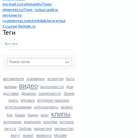
my.mail.ru/community/7ooo/
pinterest.ru/7ooo_ru/высший-в-
интернете/
ru.pinterest.com/cetkijpk/пк-и-игры/
Ссылки thehole.ru
Теги
Все теги
автомобиля
алюминия
аспектом
быть
видео
вебкам
выполняется
Дом
доставка
Дракона
заключается
Зачем
знать
игровых
интернет-магазин
использование
использовать
казино
клипы
Как
Какие
Какую
кино
коллекции
компания
коробки
которое
литста
Любовь
маркетинг
множество
могут
может
момента
Москве