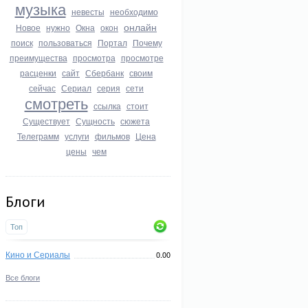
музыка
невесты
необходимо
онлайн
Новое
нужно
Окна
окон
поиск
пользоваться
Портал
Почему
преимущества
просмотра
просмотре
расценки
сайт
Сбербанк
своим
сейчас
Сериал
серия
сети
смотреть
ссылка
стоит
Существует
Сущность
сюжета
Телеграмм
услуги
фильмов
Цена
цены
чем
Блоги
Топ
Кино и Сериалы
0.00
Все блоги