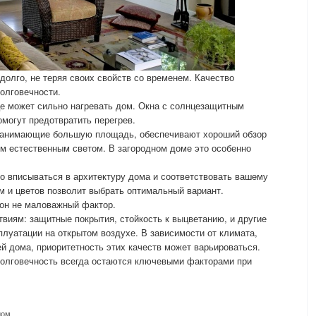
долго, не теряя своих свойств со временем. Качество
долговечности.
це может сильно нагревать дом. Окна с солнцезащитным
омогут предотвратить перегрев.
 занимающие большую площадь, обеспечивают хороший обзор
м естественным светом. В загородном доме это особенно
о вписываться в архитектуру дома и соответствовать вашему
м и цветов позволит выбрать оптимальный вариант.
кон не маловажный фактор.
виям: защитные покрытия, стойкость к выцветанию, и другие
луатации на открытом воздухе. В зависимости от климата,
й дома, приоритетность этих качеств может варьироваться.
долговечность всегда остаются ключевыми факторами при
дом