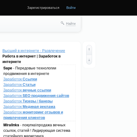
Зарегистрироваться
Войти
Найти
Высший в интернете - Развлечение
Работа в интернет | Заработок в
интернете
Sape
- Передовые технологии
продвижения в интернете
Заработок
Ссылки
Заработок
Статьи
Заработок
вечные ссылки
Заработок
SEO продвижения сайтов
Заработок
Тизеры / банеры
Заработок
Мединая реклама
Заработок
мониторинг отзывов и
привлечения клиентов
Miralinks
- покупка\продажа вечных
ссылок, статей ! Лидирующая система
статейного маркетинга .