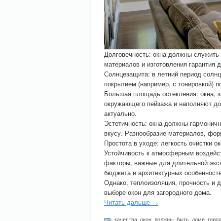
Долговечность: окна должны служить 
материалов и изготовления гарантия 
Солнцезащита: в летний период солн
покрытием (например, с тонировкой) п
Большая площадь остекления: окна,
окружающего пейзажа и наполняют до
актуально.
Эстетичность: окна должны гармоничн
вкусу. Разнообразие материалов, фор
Простота в уходе: легкость очистки о
Устойчивость к атмосферным воздейст
факторы, важные для длительной эксп
бюджета и архитектурных особенносте
Однако, теплоизоляция, прочность и 
выборе окон для загородного дома.
Читать дальше →
качества
,
окон
,
должны
,
быть
,
доме
,
горо