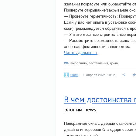
желании покрасьте или обработайте о
Проверьте открывание/закрывание око
— Проверьте герметичность: Проверьте
Если у вас нет опыта в установке око
окон), рекомендуется обратиться к п
— Учтите местные строительные нормы
— Рассмотрите возможность использо
энергоэффективности вашего дома.
Читать дальше →
выполнить
,
застекления
,
дома
news
6 апреля 2025, 10:05
В чем достоинства 
Блог им. news
Панорамные окна с дверью становятс
дизайне интерьеров благодаря своим
таких конструкций.