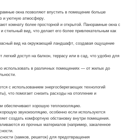
орамные окна позволяют впустить в помещение больше
ую и уютную атмосферу.
ют комнату более просторной и открытой. Панорамные окна с
 стильный вид, что делает его более привлекательным как
красный вид на окружающий ландшафт, создавая ощущение
 легкий доступ на балкон, террасу или в сад, что удобно для
о использовать в различных помещениях — от жилых до
льности.
ются с использованием энергосберегающих технологий
ы), что помогает снизить расходы на отопление и
ии обеспечивают хорошую теплоизоляцию.
 хорошую звукоизоляцию, особенно если используются
ляет создать комфортную обстановку внутри помещения.
вливаются из прочных материалов (например, закаленное
сности.
сности (замков, решеток) для предотвращения