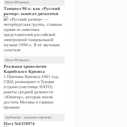
Лента ЯПлакалъ...
Танцпол 90-х: как «Русский
размер» зажигал дискотеки
«Русский размер» —
петербургская группа, ставшая
одним из заметных
представителей российской
электронной танцевальной
музыки 1990-х. В её звучании
сочетали
Лента ЯПлакалъ...
Реальная хронология
Карибского Кризиса
1.Причина Кризиса-1961 год.
США размещают в Турции
(стране-участнице НАТО)
ракеты средней дальности
«Юпитер», которые могли
достичь Москвы и главных
промыш
JoyReactor - смешные картинки ...
Пост №6359974