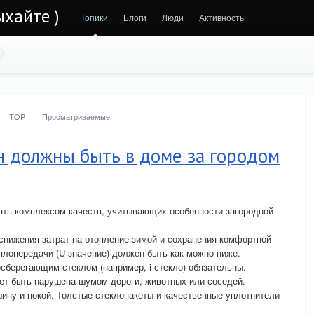
ыхайте )
Топики
Блоги
Люди
Активность
TOP
Просматриваемые
н должны быть в доме за городом
ать комплексом качеств, учитывающих особенности загородной
снижения затрат на отопление зимой и сохранения комфортной
лопередачи (U-значение) должен быть как можно ниже.
сберегающим стеклом (например, i-стекло) обязательны.
ет быть нарушена шумом дороги, животных или соседей.
ину и покой. Толстые стеклопакеты и качественные уплотнители