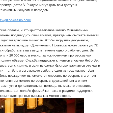
 преимущества VIP-клуба могут дать вам доступ к
клюзивным бонусам и наградам.
s://gizbo-casino.com/
.
обов оплаты, и это криптовалютное казино Минимальный
должны подтвердить свой аккаунт, прежде чем сможете вывести
, удостоверяющие личность. Чтобы загрузить документы,
ажмите на вкладку «Документы». Проверка может занять до 72
ся обработать ваш вывод в течение одного рабочего дня. Вы
ю или 20 000 евро в месяц, за исключением прогрессивных
полном объеме. Служба поддержки клиентов в казино Retro Bet
язаться с казино, и один из самых быстрых вариантов это чат в
ит чат-бот, и вы сможете выбрать один из трех языков. Вам
бота, прежде чем вы сможете попросить поговорить с агентом
ключения вы можете поговорить с дружелюбным агентом
и вам нужна дополнительная помощь, вы можете отправить
пользоваться онлайн-формой контакта в разделе поддержки.
росы и электронные письма как можно скорее.