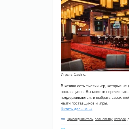
Игры в Casino.
В казино есть тысячи игр, которые не
поставщиков. Вы можете перечислить 
поддерживаются, и выбрать своих люб
найти поставщиков и игры.
Читать дальше →
Присоединяйтесь
,
волшебству
,
которое
,