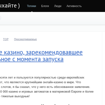
ыхайте )
Топики
Блоги
Люди
Активность
TOP
Просматриваемые
е казино, зарекомендовавшее
ьное с момента запуска
сяти лет и пользуются популярностью среди европейских
ют, что являются крупнейшим онлайн-казино в мире. Что
слотов, я бы сказал, что у него есть обоснованное заявление.
0 000 казино и игровых автоматов в материковой Европе и более
о тяжелые выходные!