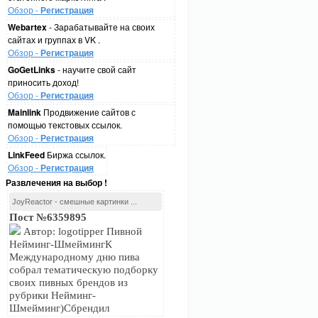
Обзор -
Регистрация
Webartex
- Зарабатывайте на своих
сайтах и группах в VK .
Обзор -
Регистрация
GoGetLinks
- научите свой сайт
приносить доход!
Обзор -
Регистрация
Mainlink
Продвижение сайтов с
помощью текстовых ссылок.
Обзор -
Регистрация
LinkFeed
Биржа ссылок.
Обзор -
Регистрация
Развлечения на выбор !
JoyReactor - смешные картинки ...
Пост №6359895
Автор: logotipper Пивной
Нейминг-ШмеймингК
Международному дню пива
собрал тематическую подборку
своих пивных брендов из
рубрики Нейминг-
Шмейминг)Сбрендил