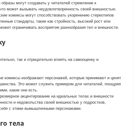
 образы могут создавать у читателей стремление к
что может вызывать неудовлетворенность своей внешностью.
ские комиксы могут способствовать укоренению стереотипов
енные стандарты, такие как стройность, высокий рост или
может ограничивать восприятие разнообразия тел и внешности.
ку
тельно, так и отрицательно влиять на самооценку и
ые комиксы изображают персонажей, которые принимают и ценят
ршенства. Это может служить примером для читателей, поощряя
ими, какие они есть.
чрезмерное акцентирование на идеальных телах и внешности
нности и недовольства своей внешностью у подростков,
 себя с этими вымышленными персонажами.
го тела