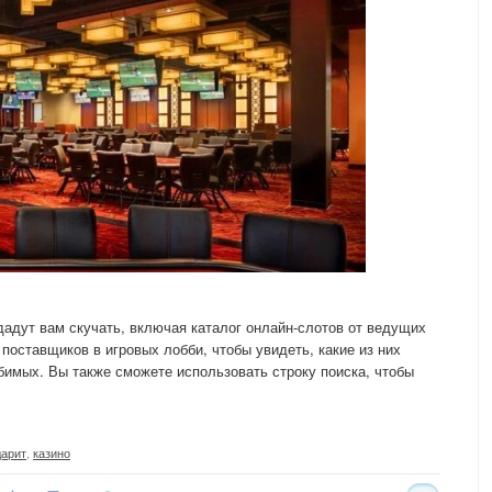
 дадут вам скучать, включая каталог онлайн-слотов от ведущих
поставщиков в игровых лобби, чтобы увидеть, какие из них
имых. Вы также сможете использовать строку поиска, чтобы
дарит
,
казино