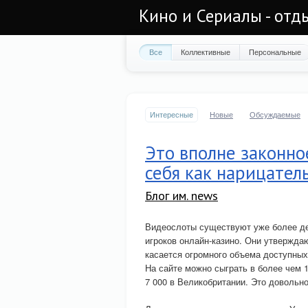
Кино и Сериалы - отд
Все
Коллективные
Персональные
Интересные
Новые
Обсуждаемые
Это вполне законно
себя как нарицател
Блог им. news
Видеослоты существуют уже более де
игроков онлайн-казино. Они утвержда
касается огромного объема доступных 
На сайте можно сыграть в более чем 1
7 000 в Великобритании. Это довольн