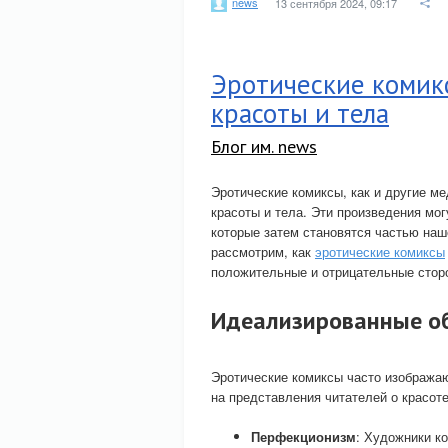
news
13 сентября 2024, 09:17
Эротические комикс
красоты и тела
Блог им. news
Эротические комиксы, как и другие м
красоты и тела. Эти произведения мо
которые затем становятся частью наш
рассмотрим, как
эротические комиксы
положительные и отрицательные стор
Идеализированные о
Эротические комиксы часто изобража
на представления читателей о красот
Перфекционизм
: Художники к