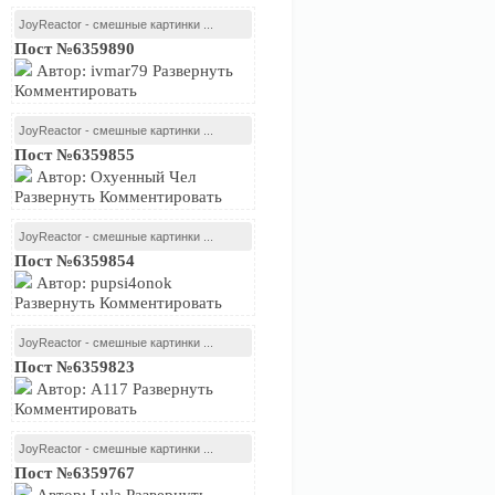
JoyReactor - смешные картинки ...
Пост №6359890
Автор: ivmar79 Развернуть
Комментировать
JoyReactor - смешные картинки ...
Пост №6359855
Автор: Охуенный Чел
Развернуть Комментировать
JoyReactor - смешные картинки ...
Пост №6359854
Автор: pupsi4onok
Развернуть Комментировать
JoyReactor - смешные картинки ...
Пост №6359823
Автор: A117 Развернуть
Комментировать
JoyReactor - смешные картинки ...
Пост №6359767