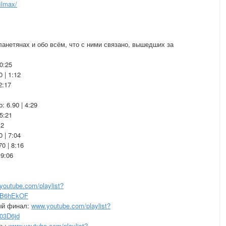
ilmax/
нетянах и обо всём, что с ними связано, вышедших за
0:25
 | 1:12
2:17
: 6.90 | 4:29
5:21
12
 | 7:04
0 | 8:16
 9:06
youtube.com/playlist?
NB6hEkOF
ый финал:
www.youtube.com/playlist?
03D6jd
ть:
www.youtube.com/playlist?