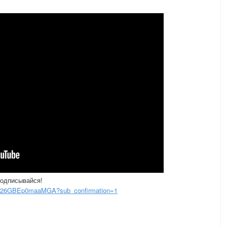
подписывайся!
7526GBEp0maaMGA?sub_confirmation=1