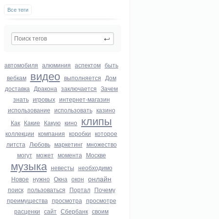
Все теги
автомобиля
алюминия
аспектом
быть
видео
вебкам
выполняется
Дом
доставка
Дракона
заключается
Зачем
знать
игровых
интернет-магазин
использование
использовать
казино
клипы
Как
Какие
Какую
кино
коллекции
компания
коробки
которое
литста
Любовь
маркетинг
множество
могут
может
момента
Москве
музыка
невесты
необходимо
онлайн
Новое
нужно
Окна
окон
поиск
пользоваться
Портал
Почему
преимущества
просмотра
просмотре
расценки
сайт
Сбербанк
своим