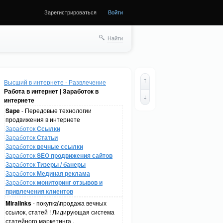
Зарегистрироваться
Войти
Найти
Высший в интернете - Развлечение
Работа в интернет | Заработок в
интернете
Sape
- Передовые технологии
продвижения в интернете
Заработок
Ссылки
Заработок
Статьи
Заработок
вечные ссылки
Заработок
SEO продвижения сайтов
Заработок
Тизеры / банеры
Заработок
Мединая реклама
Заработок
мониторинг отзывов и
привлечения клиентов
Miralinks
- покупка\продажа вечных
ссылок, статей ! Лидирующая система
статейного маркетинга .