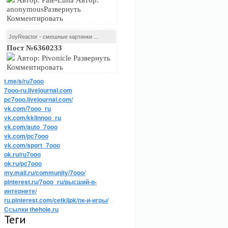
Автор: Pale-Luna Автор:
anonymousРазвернуть
Комментировать
JoyReactor - смешные картинки ...
Пост №6360233
Автор: Pivonicle Развернуть
Комментировать
t.me/s/ru7ooo
7ooo-ru.livejournal.com
pc7ooo.livejournal.com/
vk.com/7ooo_ru
vk.com/kkiinnoo_ru
vk.com/auto_7ooo
vk.com/pc7ooo
vk.com/sport_7ooo
ok.ru/ru7ooo
ok.ru/pc7ooo
my.mail.ru/community/7ooo/
pinterest.ru/7ooo_ru/высший-в-
интернете/
ru.pinterest.com/cetkijpk/пк-и-игры/
Ссылки thehole.ru
Теги