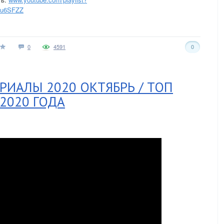
du6SFZZ
0
4591
0
РИАЛЫ 2020 ОКТЯБРЬ / ТОП
2020 ГОДА