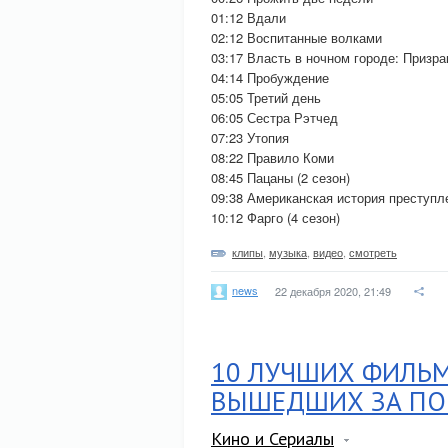
01:12 Вдали
02:12 Воспитанные волками
03:17 Власть в ночном городе: Призра
04:14 Пробуждение
05:05 Третий день
06:05 Сестра Рэтчед
07:23 Утопия
08:22 Правило Коми
08:45 Пацаны (2 сезон)
09:38 Американская история преступле
10:12 Фарго (4 сезон)
клипы
,
музыка
,
видео
,
смотреть
news
22 декабря 2020, 21:49
10 ЛУЧШИХ ФИЛЬ
ВЫШЕДШИХ ЗА ПОС
Кино и Сериалы