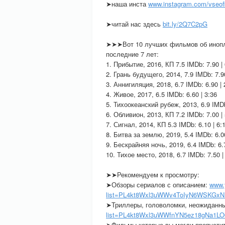
➤наша инста
www.instagram.com/vseof
➤читай нас здесь
bit.ly/2Q7C2pG
➤➤➤Вот 10 лучших фильмов об инопла
последние 7 лет:
1. Прибытие, 2016, КП 7.5 IMDb: 7.90 | 
2. Грань будущего, 2014, 7.9 IMDb: 7.90
3. Аннигиляция, 2018, 6.7 IMDb: 6.90 | 
4. Живое, 2017, 6.5 IMDb: 6.60 | 3:36
5. Тихоокеанский рубеж, 2013, 6.9 IMDb
6. Обливион, 2013, КП 7.2 IMDb: 7.00 | 
7. Сигнал, 2014, КП 5.3 IMDb: 6.10 | 6:
8. Битва за землю, 2019, 5.4 IMDb: 6.00
9. Бескрайняя ночь, 2019, 6.4 IMDb: 6.7
10. Тихое место, 2018, 6.7 IMDb: 7.50 |
➤➤Рекомендуем к просмотру:
➤Обзоры сериалов с описанием:
www.
list=PL4kt8Wxl3uWWv4ToIyN6WSKGx
➤Триллеры, головоломки, неожиданн
list=PL4kt8Wxl3uWWfnYN5ez18gNa1LO
➤Фильмы которые вы могли пропусти