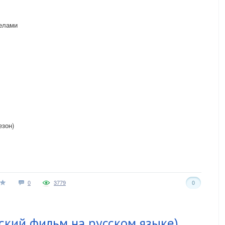
делами
езон)
0
3779
0
кский фильм на русском языке)