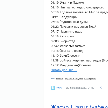
01:19 Эмили в Париже
02:16 Птичка Господа милосердного
03:18 Ходячие мертвецы: Мир за пре
04:21 Следующий
05:18 Родственные души
06:22 Призраки поместья Блай
07:17 Парни что надо
08:18 Хелстром
09:03 Бьорнстад
09:42 Ферзевый гамбит
10:18 Отыграть назад
11:10 Воин(2 сезон)
11:38 Бойтесь ходячих мертвецов (6 с
12:12 Мандалорец(2 сезон)
Читать дальше →
клипы
,
музыка
,
видео
,
смотреть
news
22 декабря 2020, 21:52
Жасур | Jasur (узбе