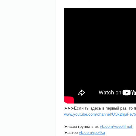
➤➤➤Если ты здесь в первый раз, то 
www.youtube.com/channel/UCk2hjuPe
➤наша группа в вк
vk.com/vseofilmah
➤автор
vk.com/rpe4ka