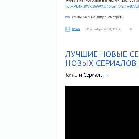
list=PL4kt8Wxl3uWXU40rxmOGi1w97A
клипы
,
музыка
,
видео
,
смотреть
news
22 декабря 2020, 23:58
ЛУЧШИЕ НОВЫЕ СЕ
НОВЫХ СЕРИАЛОВ 
Кино и Сериалы