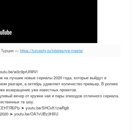
в Турции —
https://turvesty.ru/interesnye-mesta/
tu.be/w3c9prUtWVI
ов на лучшие новые сериалы 2020 года, которые выйдут в
мом разгаре, а октябрь удивляет количество премьер. В ролике
 же возвращение уже известных проектов.
ливый вечер от кружки чая и пары эпизодов отличного сериала.
ественных тв шоу.
НТЯБРЬ ➤ youtu.be/SHCxK1zwRg8
20 ➤ youtu.be/OA7vUBz3HXU