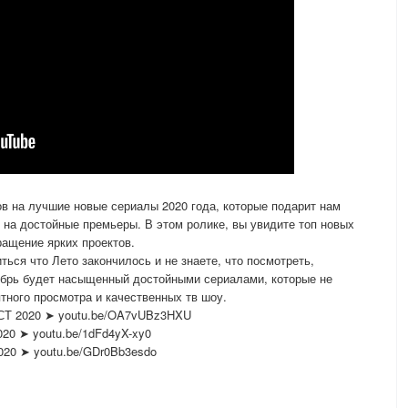
ов на лучшие новые сериалы 2020 года, которые подарит нам
 на достойные премьеры. В этом ролике, вы увидите топ новых
ращение ярких проектов.
ться что Лето закончилось и не знаете, что посмотреть,
ябрь будет насыщенный достойными сериалами, которые не
тного просмотра и качественных тв шоу.
2020 ➤ youtu.be/OA7vUBz3HXU
➤ youtu.be/1dFd4yX-xy0
 ➤ youtu.be/GDr0Bb3esdo