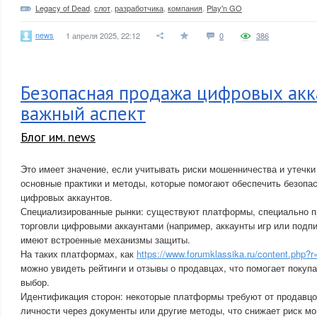
Legacy of Dead
,
слот
,
разработчика
,
компания
,
Play'n GO
news
1 апреля 2025, 22:12
0
386
Безопасная продажа цифровых акк
важный аспект
Блог им. news
Это имеет значение, если учитывать риски мошенничества и утечк
основные практики и методы, которые помогают обеспечить безопа
цифровых аккаунтов.
Специализированные рынки: существуют платформы, специально 
торговли цифровыми аккаунтами (например, аккаунты игр или подп
имеют встроенные механизмы защиты.
На таких платформах, как
https://www.forumklassika.ru/content.php?
можно увидеть рейтинги и отзывы о продавцах, что помогает покуп
выбор.
Идентификация сторон: некоторые платформы требуют от продавцо
личности через документы или другие методы, что снижает риск м