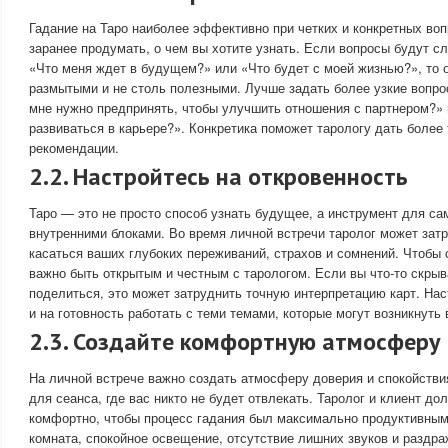
Гадание на Таро наиболее эффективно при четких и конкретных воп
заранее продумать, о чем вы хотите узнать. Если вопросы будут 
«Что меня ждет в будущем?» или «Что будет с моей жизнью?», то 
размытыми и не столь полезными. Лучше задать более узкие вопро
мне нужно предпринять, чтобы улучшить отношения с партнером?»
развиваться в карьере?». Конкретика поможет тарологу дать более
рекомендации.
2.2. Настройтесь на откровенность
Таро — это не просто способ узнать будущее, а инструмент для са
внутренними блоками. Во время личной встречи таролог может затр
касаться ваших глубоких переживаний, страхов и сомнений. Чтобы
важно быть открытым и честным с тарологом. Если вы что-то скрыв
поделиться, это может затруднить точную интерпретацию карт. Нас
и на готовность работать с теми темами, которые могут возникнуть 
2.3. Создайте комфортную атмосферу
На личной встрече важно создать атмосферу доверия и спокойстви
для сеанса, где вас никто не будет отвлекать. Таролог и клиент д
комфортно, чтобы процесс гадания был максимально продуктивным
комната, спокойное освещение, отсутствие лишних звуков и раздр