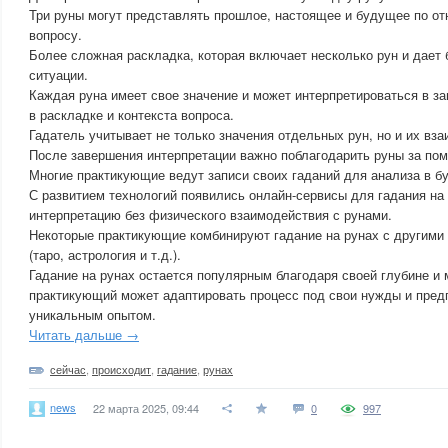
Три руны могут представлять прошлое, настоящее и будущее по о
вопросу.
Более сложная раскладка, которая включает несколько рун и дает 
ситуации.
Каждая руна имеет свое значение и может интерпретироваться в з
в раскладке и контекста вопроса.
Гадатель учитывает не только значения отдельных рун, но и их вза
После завершения интерпретации важно поблагодарить руны за пом
Многие практикующие ведут записи своих гаданий для анализа в б
С развитием технологий появились онлайн-сервисы для гадания на 
интерпретацию без физического взаимодействия с рунами.
Некоторые практикующие комбинируют гадание на рунах с другими
(таро, астрология и т.д.).
Гадание на рунах остается популярным благодаря своей глубине и
практикующий может адаптировать процесс под свои нужды и предп
уникальным опытом.
Читать дальше →
сейчас
,
происходит
,
гадание
,
рунах
news
22 марта 2025, 09:44
0
997