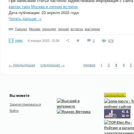
При написании статьи частично задействована информация с сайта
картах таро Москва и личная встреча
Дата публикации: 23 апреля 2022 года
Читать дальше →
Таролог
,
Москве
,
проходит
,
личная
,
встреча
,
мастером
news
6 января 2025, 13:28
0
676
← предыдущая
следующая →
первая
1
2
4
5
3
Вы можете
Зарегистрироваться
Войти