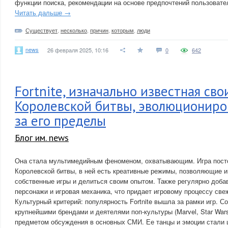
функции поиска, рекомендации на основе предпочтений пользовате
Читать дальше →
Существует
,
несколько
,
причин
,
которым
,
люди
news
26 февраля 2025, 10:16
0
642
Fortnite, изначально известная с
Королевской битвы, эволюциониро
за его пределы
Блог им. news
Она стала мультимедийным феноменом, охватывающим. Игра посто
Королевской битвы, в ней есть креативные режимы, позволяющие и
собственные игры и делиться своим опытом. Также регулярно доб
персонажи и игровая механика, что придает игровому процессу све
Культурный критерий: популярность Fortnite вышла за рамки игр. Со
крупнейшими брендами и деятелями поп-культуры (Marvel, Star Wars
предметом обсуждения в основных СМИ. Ее танцы и эмоции стали