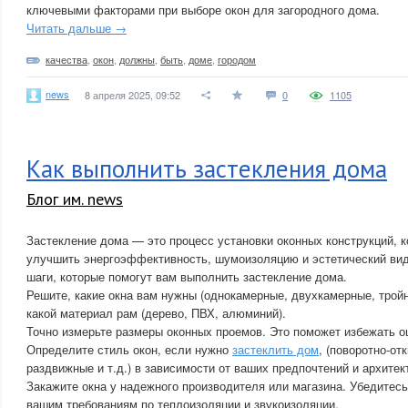
ключевыми факторами при выборе окон для загородного дома.
Читать дальше →
качества
,
окон
,
должны
,
быть
,
доме
,
городом
news
8 апреля 2025, 09:52
0
1105
Как выполнить застекления дома
Блог им. news
Застекление дома — это процесс установки оконных конструкций, 
улучшить энергоэффективность, шумоизоляцию и эстетический вид
шаги, которые помогут вам выполнить застекление дома.
Решите, какие окна вам нужны (однокамерные, двухкамерные, тройны
какой материал рам (дерево, ПВХ, алюминий).
Точно измерьте размеры оконных проемов. Это поможет избежать ош
Определите стиль окон, если нужно
застеклить дом
, (поворотно-от
раздвижные и т.д.) в зависимости от ваших предпочтений и архитек
Закажите окна у надежного производителя или магазина. Убедитесь
вашим требованиям по теплоизоляции и звукоизоляции.