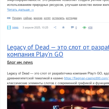
использованием природных ресурсов, улучшая качество жизни жил
Читать дальше →
Почему
,
сейчас
,
многие
,
хотят
,
остеклить
,
коттеджи
news
3 апреля 2025, 10:25
0
458
Legacy of Dead — это слот от разр
компания Play'n GO
Блог им. news
Legacy of Dead — это слот от разработчика компания Play'n GO, в
древнеегипетской тематикой в казино
https://flagman-casino300.com/
классические элементы слотов с современной графикой и функция