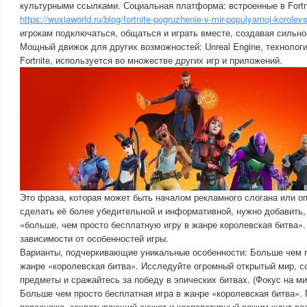
культурными ссылками. Социальная платформа: встроенные в Fort
https://wuxiaworld.ru/blog/fortnite-pogruzhenie-v-mir-populyarnoj-korolevs
игрокам подключаться, общаться и играть вместе, создавая сильно
Мощный движок для других возможностей: Unreal Engine, технолог
Fortnite, используется во множестве других игр и приложений.
Это фраза, которая может быть началом рекламного слогана или о
сделать её более убедительной и информативной, нужно добавить, 
«больше, чем просто бесплатную игру в жанре королевская битва».
зависимости от особенностей игры.
Варианты, подчеркивающие уникальные особенности: Больше чем п
жанре «королевская битва». Исследуйте огромный открытый мир, с
предметы и сражайтесь за победу в эпических битвах. (Фокус на ми
Больше чем просто бесплатная игра в жанре «королевская битва». 
персонажа, захватывающий сюжет и кооперативный режим ждут вас