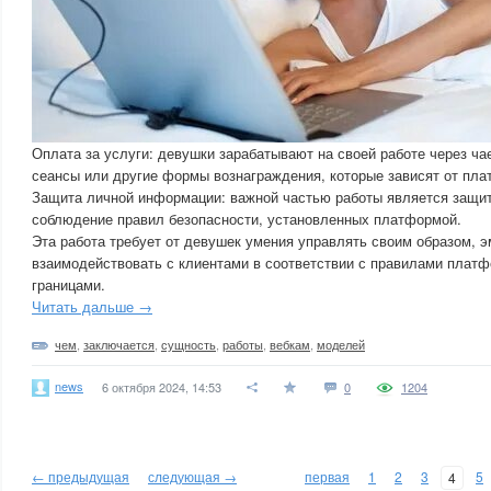
Оплата за услуги: девушки зарабатывают на своей работе через ча
сеансы или другие формы вознаграждения, которые зависят от пла
Защита личной информации: важной частью работы является защи
соблюдение правил безопасности, установленных платформой.
Эта работа требует от девушек умения управлять своим образом, 
взаимодействовать с клиентами в соответствии с правилами плат
границами.
Читать дальше →
чем
,
заключается
,
сущность
,
работы
,
вебкам
,
моделей
news
6 октября 2024, 14:53
0
1204
← предыдущая
следующая →
первая
1
2
3
5
4