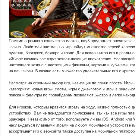
Помимо огромного количества слотов, клуб предлагает впечатляющ
казино. Любители настольных игр найдут множество версий классич
рулетка, блэкджек, баккара и крэпс. Для поклонников игр в реальн
«Живое казино» вас ждут захватывающие впечатления. Наслаждай
настоящего казино с настоящими фишками, картами и кубиками, к
на ваш экран. В казино есть множество увлекательных игр с крипт
Несмотря на огромный выбор игр, навигация по лобби проста. Игры
категориям: новые игры, слоты, игры с джекпотом и игры в реальн
поиска и фильтры по провайдерам позволяют быстро и легко наход
Для игроков, которым нравится играть на ходу, казино полностью 
устройствах. Вам не понадобится приложение, так как все игры пл
браузере. Независимо от того, используете ли вы iOS, Android или
наслаждаться плавными играми на любом мобильном устройстве и
ассортимент игр с веб-сайта также доступен на мобильной платфор