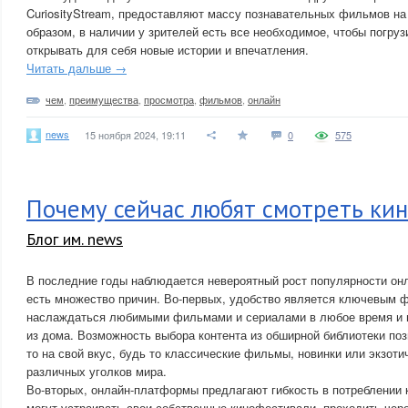
CuriosityStream, предоставляют массу познавательных фильмов н
образом, в наличии у зрителей есть все необходимое, чтобы погруз
открывать для себя новые истории и впечатления.
Читать дальше →
чем
,
преимущества
,
просмотра
,
фильмов
,
онлайн
news
15 ноября 2024, 19:11
0
575
Почему сейчас любят смотреть кин
Блог им. news
В последние годы наблюдается невероятный рост популярности онла
есть множество причин. Во-первых, удобство является ключевым ф
наслаждаться любимыми фильмами и сериалами в любое время и 
из дома. Возможность выбора контента из обширной библиотеки поз
то на свой вкус, будь то классические фильмы, новинки или экзоти
различных уголков мира.
Во-вторых, онлайн-платформы предлагают гибкость в потреблении 
могут устраивать свои собственные кинофестивали, проходить чер