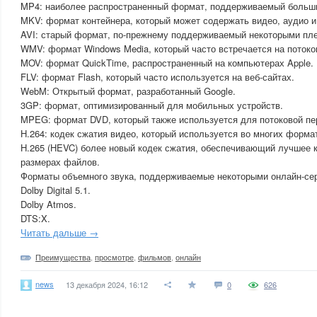
MP4: наиболее распространенный формат, поддерживаемый больши
MKV: формат контейнера, который может содержать видео, аудио и
AVI: старый формат, по-прежнему поддерживаемый некоторыми пл
WMV: формат Windows Media, который часто встречается на потоко
MOV: формат QuickTime, распространенный на компьютерах Apple.
FLV: формат Flash, который часто используется на веб-сайтах.
WebM: Открытый формат, разработанный Google.
3GP: формат, оптимизированный для мобильных устройств.
MPEG: формат DVD, который также используется для потоковой пе
H.264: кодек сжатия видео, который используется во многих форма
H.265 (HEVC) более новый кодек сжатия, обеспечивающий лучшее 
размерах файлов.
Форматы объемного звука, поддерживаемые некоторыми онлайн-се
Dolby Digital 5.1.
Dolby Atmos.
DTS:X.
Читать дальше →
Преимущества
,
просмотре
,
фильмов
,
онлайн
news
13 декабря 2024, 16:12
0
626