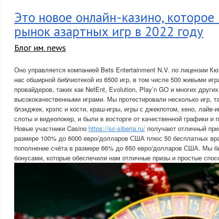
Это новое онлайн-казино, которое
рынок азартных игр в 2022 году
Блог им. news
Оно управляется компанией Bets Entertainment N.V. по лицензии К
нас обширной библиотекой из 6500 игр, в том числе 500 живыми иг
провайдеров, таких как NetEnt, Evolution, Play’n GO и многих други
высококачественными играми. Мы протестировали несколько игр, так
блэкджек, крэпс и кости, краш-игры, игры с джекпотом, кено, лайв-и
слоты и видеопокер, и были в восторге от качественной графики и 
Новые участники Casino
https://sc-siberia.ru/
получают отличный при
размере 100% до 6000 евро/долларов США плюс 50 бесплатных вра
пополнение счёта в размере 66% до 650 евро/долларов США. Мы 
бонусами, которые обеспечили нам отличные призы и простые спос