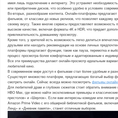
имея лишь подключение к интернету. Это устраняет необходимость
или приобретении дисков, что особенно удобно в условиях совреме
Во-вторых, разнообразие контента. Онлайн-платформы предлагают
фильмов, от классики до новых релизов, что позволяет каждому зр
своему вкусу. Также многие сервисы предоставляют возможность 
высоком качестве, включая форматы 4K и HDR, что придает допол
привлекательность домашнему просмотру.
Кроме того, у зрителей есть возможность легко делиться впечатле
друзьями или находить рекомендации на основе личных предпочтен
платформы предлагают функции, такие как пауза, перемотка и выбо
процесс просмотра более комфортным и адаптированным к индиви
Все эти преимущества делают онлайн-просмотр идеальным вариан
любителей кино.
В современном мире доступ к фильмам стал более удобным и разн
Существует множество платформ, предлагающих богатый выбор ф
смотреть онлайн. Сейчас всегда можно посмотреть
фильмы онлайн
Для любителей драм и глубоких сюжетов стоит обратить внимание на
HBO Max, где можно найти эксклюзивные премьеры и классические 
престолов» и «Шерлок». Если вам интересны комедии или легкие р
Amazon Prime Video с его обширной библиотекой фильмов, включая 
Ленд» и «Дневник памяти», станет отличным выбором.