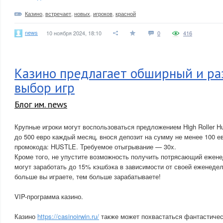
Казино
,
встречает
,
новых
,
игроков
,
красной
news
10 ноября 2024, 18:10
0
416
Казино предлагает обширный и р
выбор игр
Блог им. news
Крупные игроки могут воспользоваться предложением High Roller H
до 500 евро каждый месяц, внося депозит на сумму не менее 100 е
промокода: HUSTLE. Требуемое отыгрывание — 30x.
Кроме того, не упустите возможность получить потрясающий ежене
могут заработать до 15% кэшбэка в зависимости от своей еженедел
больше вы играете, тем больше зарабатываете!
VIP-программа казино.
Казино
https://casinoirwin.ru/
также может похвастаться фантастичес