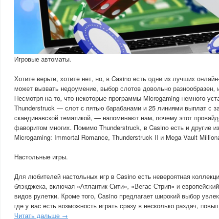
Игровые автоматы.
Хотите верьте, хотите нет, но, в Casino есть одни из лучших онлай
может вызвать недоумение, выбор слотов довольно разнообразен, и
Несмотря на то, что некоторые программы Microgaming немного уста
Thunderstruck — слот с пятью барабанами и 25 линиями выплат с 
скандинавской тематикой, — напоминают нам, почему этот провайд
фаворитом многих. Помимо Thunderstruck, в Casino есть и другие и
Microgaming: Immortal Romance, Thunderstruck II и Mega Vault Milliona
Настольные игры.
Для любителей настольных игр в Casino есть невероятная коллекци
блэкджека, включая «Атлантик-Сити», «Вегас-Стрип» и европейски
видов рулетки. Кроме того, Casino предлагает широкий выбор увлек
где у вас есть возможность играть сразу в несколько раздач, повы
Читать дальше →