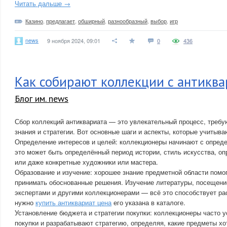
Читать дальше →
Казино
,
предлагает
,
обширный
,
разнообразный
,
выбор
,
игр
news
9 ноября 2024, 09:01
0
436
Как собирают коллекции с антикв
Блог им. news
Сбор коллекций антиквариата — это увлекательный процесс, треб
знания и стратегии. Вот основные шаги и аспекты, которые учитыв
Определение интересов и целей: коллекционеры начинают с опред
это может быть определённый период истории, стиль искусства, о
или даже конкретные художники или мастера.
Образование и изучение: хорошее знание предметной области помо
принимать обоснованные решения. Изучение литературы, посещени
экспертами и другими коллекционерами — всё это способствует р
нужно
купить антиквариат цена
его указана в каталоге.
Установление бюджета и стратегии покупки: коллекционеры часто 
покупки и разрабатывают стратегию, определяя, какие предметы хот