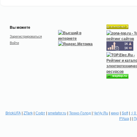
Вы можете
Зарегистрироваться
Войти
BrickUFA
|
ZTark
|
Софт
|
smetafor.ru
|
Техно-Голод
|
ЧеЧу.Ru
|
кино
|
Soft
|
:( 0
РУша
| |
П