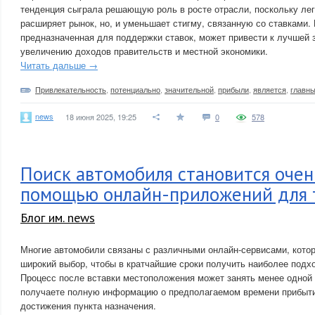
тенденция сыграла решающую роль в росте отрасли, поскольку лег
расширяет рынок, но, и уменьшает стигму, связанную со ставками. 
предназначенная для поддержки ставок, может привести к лучшей 
увеличению доходов правительств и местной экономики.
Читать дальше →
Привлекательность
,
потенциально
,
значительной
,
прибыли
,
является
,
главн
news
18 июня 2025, 19:25
0
578
Поиск автомобиля становится очен
помощью онлайн-приложений для 
Блог им. news
Многие автомобили связаны с различными онлайн-сервисами, кото
широкий выбор, чтобы в кратчайшие сроки получить наиболее под
Процесс после вставки местоположения может занять менее одной 
получаете полную информацию о предполагаемом времени прибыт
достижения пункта назначения.