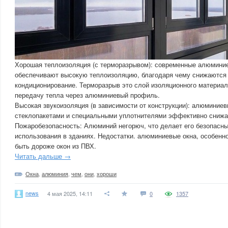
Хорошая теплоизоляция (с терморазрывом): современные алюмини
обеспечивают высокую теплоизоляцию, благодаря чему снижаются 
кондиционирование. Терморазрыв это слой изоляционного матери
передачу тепла через алюминиевый профиль.
Высокая звукоизоляция (в зависимости от конструкции): алюминие
стеклопакетами и специальными уплотнителями эффективно снижа
Пожаробезопасность: Алюминий негорюч, что делает его безопасн
использования в зданиях. Недостатки. алюминиевые окна, особенн
быть дороже окон из ПВХ.
Читать дальше →
Окна
,
алюминия
,
чем
,
они
,
хороши
news
4 мая 2025, 14:11
0
1357