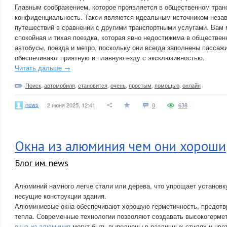
Главным соображением, которое проявляется в общественном тран
конфиденциальность. Такси являются идеальным источником неза
путешествий в сравнении с другими транспортными услугами. Вам 
спокойная и тихая поездка, которая явно недостижима в обществен
автобусы, поезда и метро, поскольку они всегда заполнены пассаж
обеспечивают приятную и плавную езду с эксклюзивностью.
Читать дальше →
Поиск
,
автомобиля
,
становится
,
очень
,
простым
,
помощью
,
онлайн
news
2 июня 2025, 12:41
0
638
Окна из алюминия чем они хороши
Блог им. news
Алюминий намного легче стали или дерева, что упрощает установку
несущие конструкции здания.
Алюминиевые окна обеспечивают хорошую герметичность, предотв
тепла. Современные технологии позволяют создавать высокогермет
окна из алюминия
могут быть выполнены в различных стилях и цвет