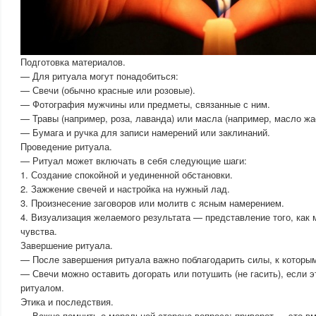
Подготовка материалов.
— Для ритуала могут понадобиться:
— Свечи (обычно красные или розовые).
— Фотография мужчины или предметы, связанные с ним.
— Травы (например, роза, лаванда) или масла (например, масло жа
— Бумага и ручка для записи намерений или заклинаний.
Проведение ритуала.
— Ритуал может включать в себя следующие шаги:
1. Создание спокойной и уединенной обстановки.
2. Зажжение свечей и настройка на нужный лад.
3. Произнесение заговоров или молитв с ясным намерением.
4. Визуализация желаемого результата — представление того, как 
чувства.
Завершение ритуала.
— После завершения ритуала важно поблагодарить силы, к которы
— Свечи можно оставить догорать или потушить (не гасить), если 
ритуалом.
Этика и последствия.
— Важно помнить о моральной стороне вопроса: приворот — это в