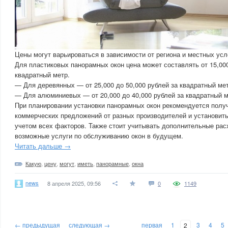
Цены могут варьироваться в зависимости от региона и местных усл
Для пластиковых панорамных окон цена может составлять от 15,000
квадратный метр.
— Для деревянных — от 25,000 до 50,000 рублей за квадратный мет
— Для алюминиевых — от 20,000 до 40,000 рублей за квадратный м
При планировании установки панорамных окон рекомендуется полу
коммерческих предложений от разных производителей и установить
учетом всех факторов. Также стоит учитывать дополнительные рас
возможные услуги по обслуживанию окон в будущем.
Читать дальше →
Какую
,
цену
,
могут
,
иметь
,
панорамные
,
окна
news
8 апреля 2025, 09:56
0
1149
← предыдущая
следующая →
первая
1
3
4
5
2