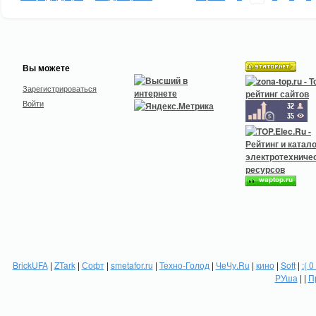
Вы можете
Зарегистрироваться
Войти
BrickUFA
|
ZTark
|
Софт
|
smetafor.ru
|
Техно-Голод
|
ЧеЧу.Ru
|
кино
|
Soft
|
:( 0
РУша
| |
П