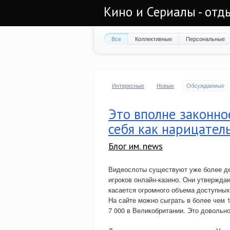
Кино и Сериалы - отд
Все
Коллективные
Персональные
Интересные
Новые
Обсуждаемые
Это вполне законно
себя как нарицател
Блог им. news
Видеослоты существуют уже более де
игроков онлайн-казино. Они утвержда
касается огромного объема доступных 
На сайте можно сыграть в более чем 1
7 000 в Великобритании. Это довольн