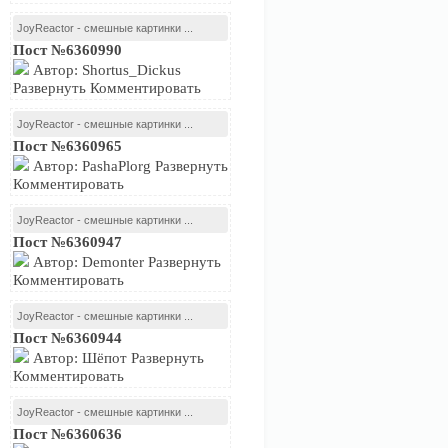
JoyReactor - смешные картинки ...
Пост №6360990
Автор: Shortus_Dickus
Развернуть Комментировать
JoyReactor - смешные картинки ...
Пост №6360965
Автор: PashaPlorg Развернуть
Комментировать
JoyReactor - смешные картинки ...
Пост №6360947
Автор: Demonter Развернуть
Комментировать
JoyReactor - смешные картинки ...
Пост №6360944
Автор: Шёпот Развернуть
Комментировать
JoyReactor - смешные картинки ...
Пост №6360636