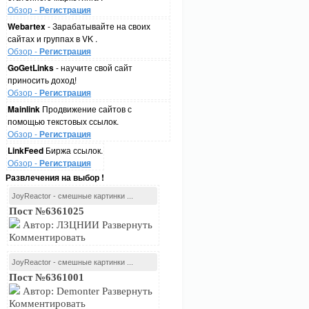
Обзор -
Регистрация
Webartex
- Зарабатывайте на своих
сайтах и группах в VK .
Обзор -
Регистрация
GoGetLinks
- научите свой сайт
приносить доход!
Обзор -
Регистрация
Mainlink
Продвижение сайтов с
помощью текстовых ссылок.
Обзор -
Регистрация
LinkFeed
Биржа ссылок.
Обзор -
Регистрация
Развлечения на выбор !
JoyReactor - смешные картинки ...
Пост №6361025
Автор: ЛЗЦНИИ Развернуть
Комментировать
JoyReactor - смешные картинки ...
Пост №6361001
Автор: Demonter Развернуть
Комментировать