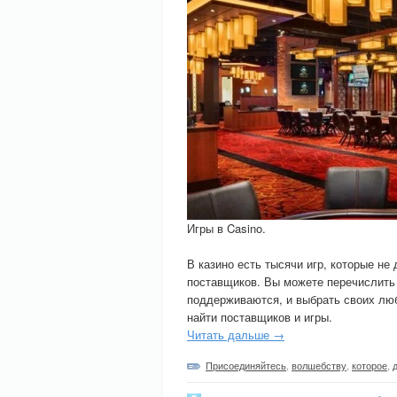
Игры в Casino.
В казино есть тысячи игр, которые не
поставщиков. Вы можете перечислить 
поддерживаются, и выбрать своих люб
найти поставщиков и игры.
Читать дальше →
Присоединяйтесь
,
волшебству
,
которое
,