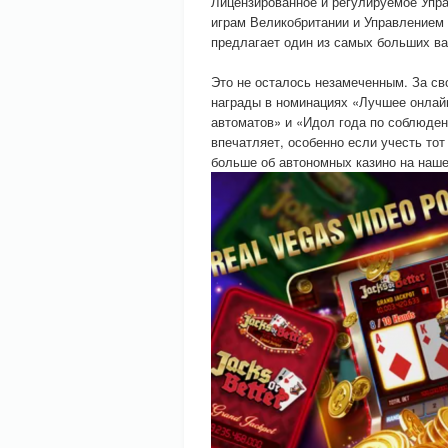
Лицензированное и регулируемое Упр
играм Великобритании и Управлением 
предлагает один из самых больших ва
Это не осталось незамеченным. За св
награды в номинациях «Лучшее онлайн
автоматов» и «Идол года по соблюде
впечатляет, особенно если учесть тот
больше об автономных казино на наше