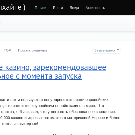
ыхайте )
Топики
Блоги
Люди
Активность
TOP
Просматриваемые
За все время
е казино, зарекомендовавшее
ьное с момента запуска
сяти лет и пользуются популярностью среди европейских
ют, что являются крупнейшим онлайн-казино в мире. Что
слотов, я бы сказал, что у него есть обоснованное заявление.
0 000 казино и игровых автоматов в материковой Европе и более
о тяжелые выходные!