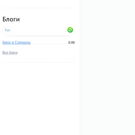
Блоги
Топ
Кино и Сериалы
0.00
Все блоги